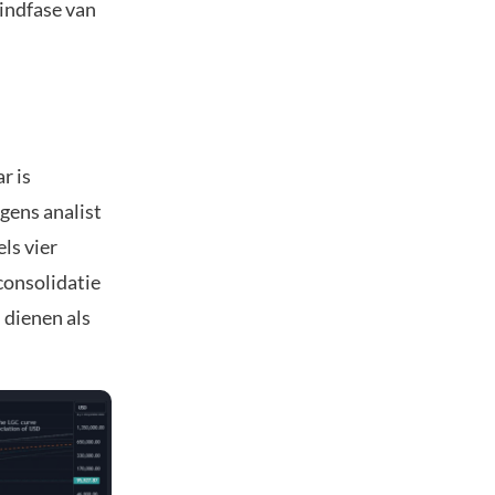
eindfase van
r is
gens analist
ls vier
consolidatie
 dienen als