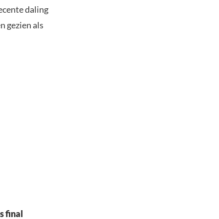
recente daling
n gezien als
s final