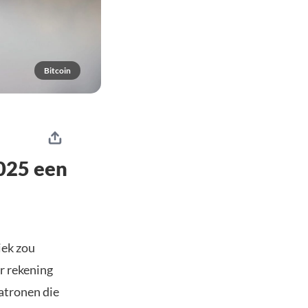
Bitcoin
2025 een
iek zou
r rekening
atronen die