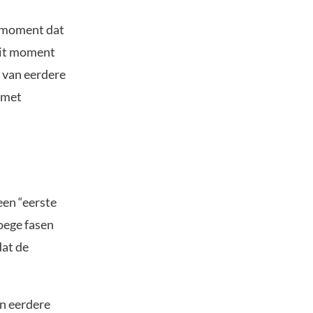
et moment dat
dit moment
n van eerdere
, met
een “eerste
roege fasen
dat de
an eerdere