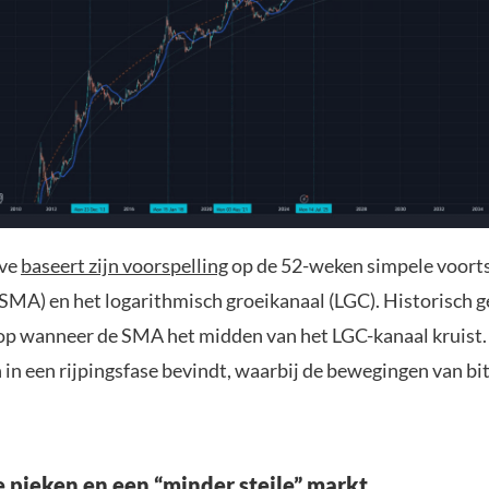
ave
baseert zijn voorspelling
op de 52-weken simpele voort
SMA) en het logarithmisch groeikanaal (LGC). Historisch g
top wanneer de SMA het midden van het LGC-kanaal kruist. 
 in een rijpingsfase bevindt, waarbij de bewegingen van b
e pieken en een “minder steile” markt