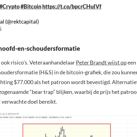
#Crypto
#Bitcoin
https://t.co/bpcrCHuIVf
al (@rektcapital)
5
hoofd-en-schoudersformatie
r ook risico’s. Veteraanhandelaar
Peter Brandt wijst op
een 
oudersformatie (H&S) in de bitcoin-grafiek, die zou kunnen
chting $77.000 als het patroon wordt bevestigd. Alternatief
ogenaamde “bear trap” blijken, waarbij de prijs het patroo
t verwachte doel bereikt.