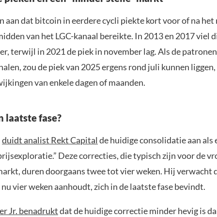
 aan dat bitcoin in eerdere cycli piekte kort voor of na h
idden van het LGC-kanaal bereikte. In 2013 en 2017 viel 
, terwijl in 2021 de piek in november lag. Als de patrone
rhalen, zou de piek van 2025 ergens rond juli kunnen liggen
wijkingen van enkele dagen of maanden.
n laatste fase?
n
duidt analist Rekt Capital
de huidige consolidatie aan als 
prijsexploratie.” Deze correcties, die typisch zijn voor de v
markt, duren doorgaans twee tot vier weken. Hij verwacht 
e nu vier weken aanhoudt, zich in de laatste fase bevindt.
er Jr. benadrukt
dat de huidige correctie minder hevig is d