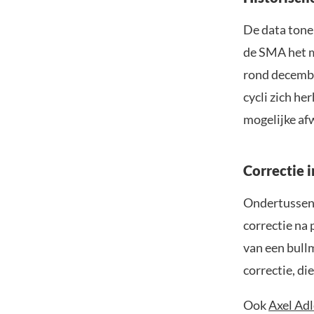
De data tonen
de SMA het m
rond december
cycli zich he
mogelijke af
Correctie i
Ondertusse
correctie na 
van een bull
correctie, di
Ook
Axel Adl