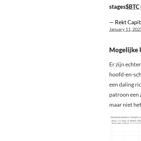
stages
$BTC
— Rekt Capit
January 11, 202
Mogelijke 
Er zijn echte
hoofd-en-sch
een daling ri
patroon een z
maar niet he