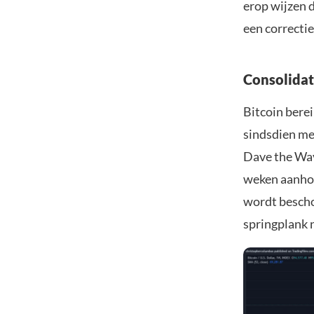
erop wijzen d
een correctie 
Consolidat
Bitcoin bere
sindsdien me
Dave the Wave
weken aanhou
wordt bescho
springplank n