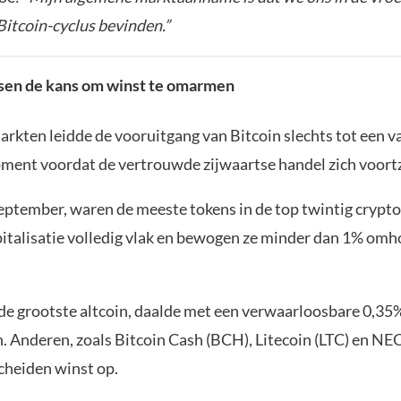
Bitcoin-cyclus bevinden.”
ssen de kans om winst te omarmen
rkten leidde de vooruitgang van Bitcoin slechts tot een v
ent voordat de vertrouwde zijwaartse handel zich voortz
eptember, waren de meeste tokens in de top twintig crypt
italisatie volledig vlak en bewogen ze minder dan 1% omh
 de grootste altcoin, daalde met een verwaarloosbare 0,35
n. Anderen, zoals Bitcoin Cash (BCH), Litecoin (LTC) en NE
cheiden winst op.