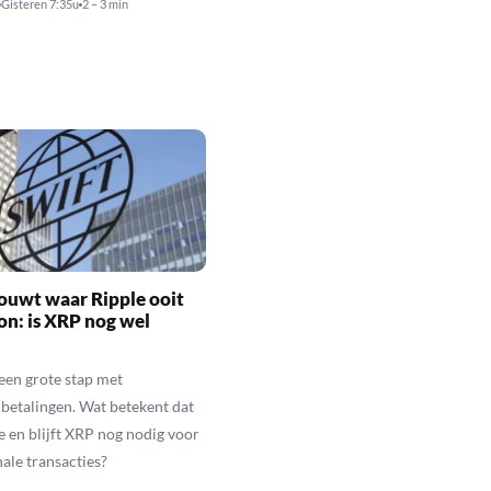
Gisteren 7:35u
2 – 3 min
ouwt waar Ripple ooit
n: is XRP nog wel
een grote stap met
betalingen. Wat betekent dat
e en blijft XRP nog nodig voor
nale transacties?