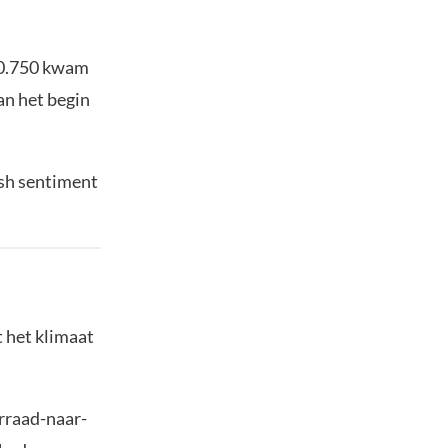
10.750 kwam
an het begin
ish sentiment
 het klimaat
orraad-naar-