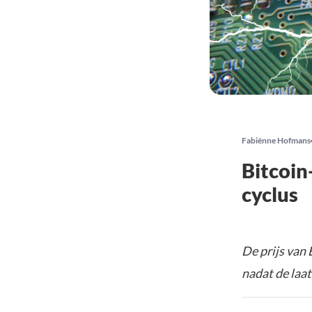
Fabiënne Hofmans
Bitcoin
cyclus
De prijs van
nadat de laa