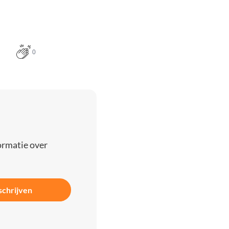
0
ormatie over
schrijven