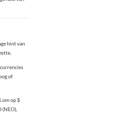
age hint van
ette.
ocurrencies
oog of
% om op $
O (NEO),