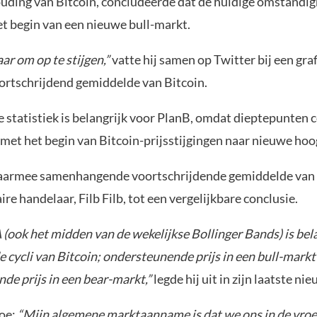
ding van Bitcoin, concludeerde dat de huidige omstandi
et begin van een nieuwe bull-markt.
aar om op te stijgen,”
vatte hij samen op Twitter bij een gra
rtschrijdend gemiddelde van Bitcoin.
e statistiek is belangrijk voor PlanB, omdat dieptepunten 
met het begin van Bitcoin-prijsstijgingen naar nieuwe ho
daarmee samenhangende voortschrijdende gemiddelde van
e handelaar, Filb Filb, tot een vergelijkbare conclusie.
ook het midden van de wekelijkse Bollinger Bands) is bel
e cycli van Bitcoin; ondersteunende prijs in een bull-markt
de prijs in een bear-markt,”
legde hij uit in zijn laatste ni
toe:
“Mijn algemene marktaanname is dat we ons in de vroe