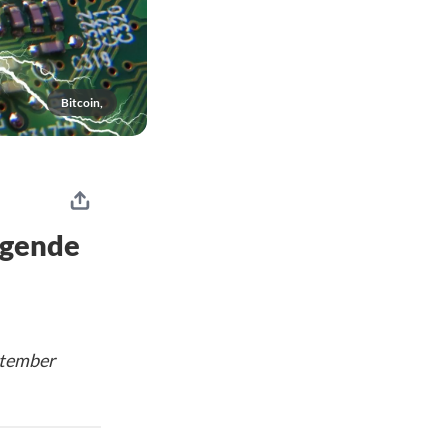
Bitcoin,
olgende
eptember