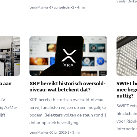
Sander Derks
Leon Markus
17 uur geleden
2 – 4 min
a aan
XRP bereikt historisch oversold-
SWIFT b
niveau: wat betekent dat?
mee bego
nuttig?
EUV-
XRP bereikt historisch oversold-niveau
SWIFT zet 
lig ASML-
terwijl analisten wijzen op een mogelijke
blockchain
jft
bodem. Beleggers volgen de steun rond 1
voor Rippl
dollar op zoek bevestiging.
internatio
n
Leon Markus
30 juli 2026
1 – 3 min