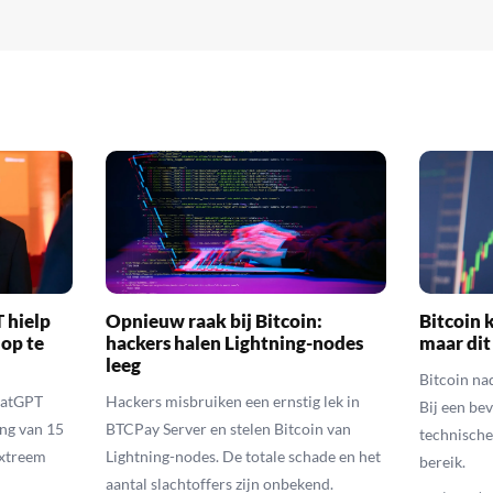
 hielp
Opnieuw raak bij Bitcoin:
Bitcoin k
 op te
hackers halen Lightning-nodes
maar dit
leeg
Bitcoin na
hatGPT
Hackers misbruiken een ernstig lek in
Bij een be
ing van 15
BTCPay Server en stelen Bitcoin van
technische
extreem
Lightning-nodes. De totale schade en het
bereik.
aantal slachtoffers zijn onbekend.