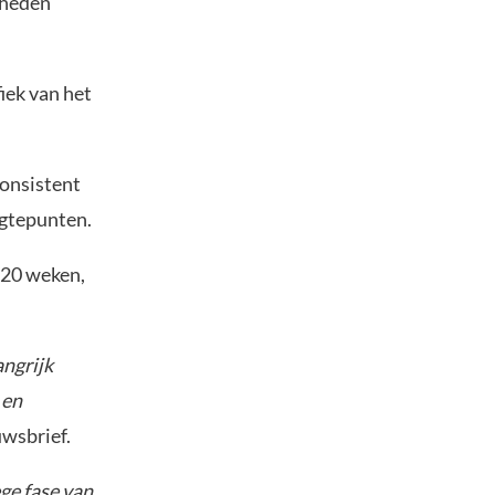
gheden
fiek van het
consistent
ogtepunten.
 20 weken,
angrijk
 en
euwsbrief.
ge fase van