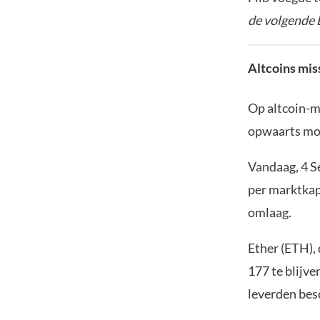
de volgende 
Altcoins mi
Op altcoin-ma
opwaarts mom
Vandaag, 4 S
per marktkap
omlaag.
Ether (ETH),
177 te blijve
leverden bes