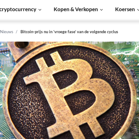
cryptocurrency
Kopen & Verkopen
Koersen
 Nieuws
Bitcoin-prijs nu in ‘vroege fase’ van de volgende cyclus