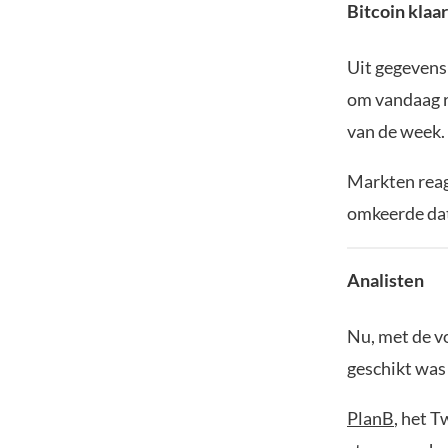
Bitcoin klaa
Uit gegevens
om vandaag r
van de week.
Markten reag
omkeerde dat
Analisten
Nu, met de v
geschikt was
PlanB
, het 