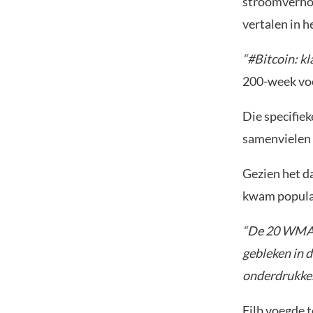
stroomverhou
vertalen in h
“#Bitcoin: kl
200-week voo
Die specifiek
samenvielen 
Gezien het 
kwam populair
“De 20 WMA (
gebleken in d
onderdrukken
Filb voegde 