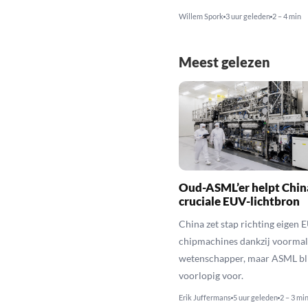
Willem Spork
3 uur geleden
2 – 4 min
Meest gelezen
Oud-ASML’er helpt Chin
cruciale EUV-lichtbron
China zet stap richting eigen 
chipmachines dankzij voorma
wetenschapper, maar ASML bli
voorlopig voor.
Erik Juffermans
5 uur geleden
2 – 3 mi