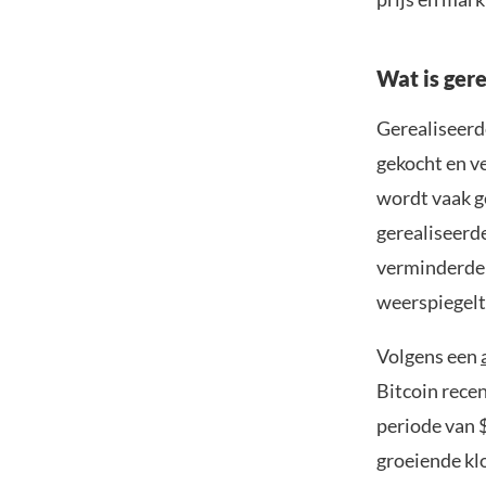
Wat is gere
Gerealiseerde
gekocht en v
wordt vaak g
gerealiseerd
verminderde 
weerspiegelt
Volgens een
Bitcoin recen
periode van 
groeiende kl