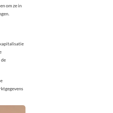
len om ze in
ngen.
apitalisatie
e
 de
de
arktgegevens