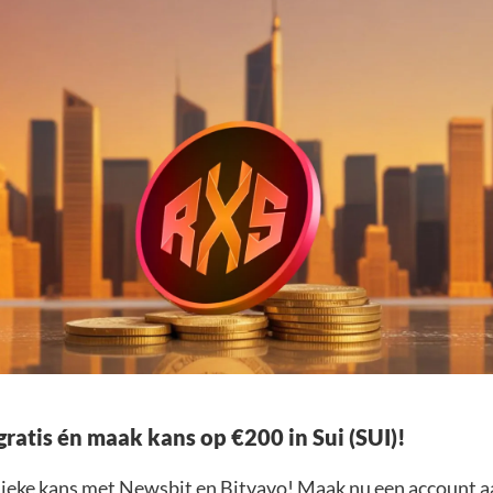
gratis én maak kans op €200 in Sui (SUI)!
nieke kans met Newsbit en Bitvavo! Maak nu een account a