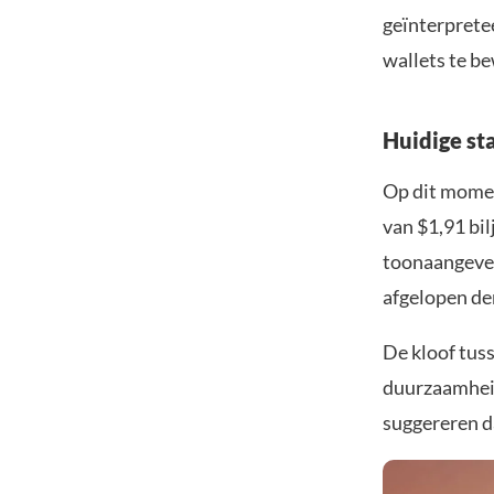
geïnterpretee
wallets te be
Huidige st
Op dit momen
van $1,91 bi
toonaangeven
afgelopen der
De kloof tuss
duurzaamheid
suggereren da