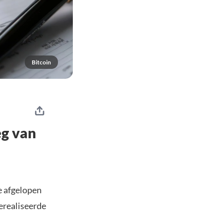
Bitcoin
eg van
de afgelopen
gerealiseerde