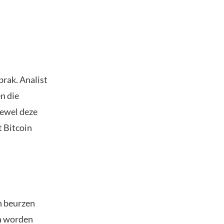
brak. Analist
en die
oewel deze
t Bitcoin
an beurzen
an worden