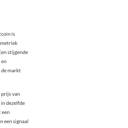
tcoin is
 metriek
Een stijgende
 en
 de markt
 prijs van
 in dezelfde
t een
n een signaal