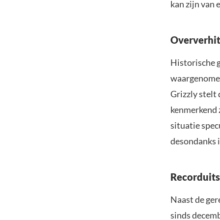
kan zijn van 
Oververhitt
Historische g
waargenomen 
Grizzly stelt
kenmerkend z
situatie spec
desondanks in
Recorduit
Naast de gere
sinds decemb