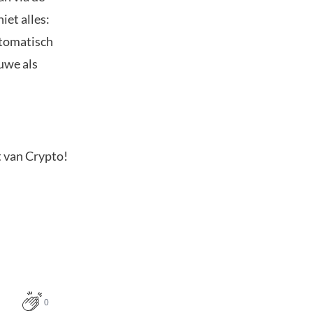
niet alles:
utomatisch
euwe als
t van Crypto!
0