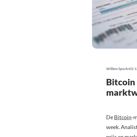
Willem Spork
02-1
Bitcoin
marktwa
De
Bitcoin
-m
week. Analist
prijs en mar