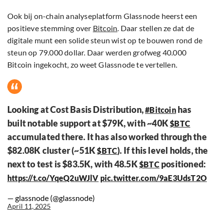
Ook bij on-chain analyseplatform Glassnode heerst een
positieve stemming over
Bitcoin
. Daar stellen ze dat de
digitale munt een solide steun wist op te bouwen rond de
steun op 79.000 dollar. Daar werden grofweg 40.000
Bitcoin ingekocht, zo weet Glassnode te vertellen.
Looking at Cost Basis Distribution,
has
#Bitcoin
built notable support at $79K, with ~40K
$BTC
accumulated there. It has also worked through the
$82.08K cluster (~51K
). If this level holds, the
$BTC
next to test is $83.5K, with 48.5K
positioned:
$BTC
https://t.co/YqeQ2uWJlV
pic.twitter.com/9aE3UdsT2O
— glassnode (@glassnode)
April 11, 2025