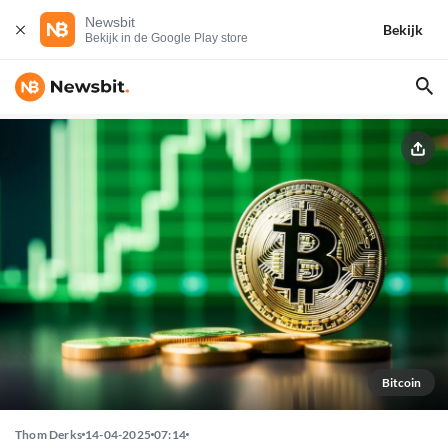
Newsbit
Bekijk
Bekijk in de Google Play store
Bitcoin
Thom Derks
14-04-2025
07:14