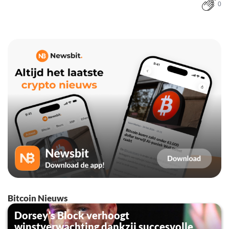
0
Bitcoin Nieuws
Dorsey’s Block verhoogt
winstverwachting dankzij succesvolle