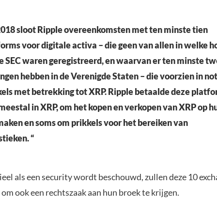
2018 sloot Ripple overeenkomsten met ten minste tien
orms voor digitale activa – die geen van allen in welke 
de SEC waren geregistreerd, en waarvan er ten minste t
ngen hebben in de Verenigde Staten – die voorzien in no
els met betrekking tot XRP. Ripple betaalde deze platf
 meestal in XRP, om het kopen en verkopen van XRP op 
maken en soms om prikkels voor het bereiken van
tieken. “
ieel als een security wordt beschouwd, zullen deze 10 exc
n om ook een rechtszaak aan hun broek te krijgen.