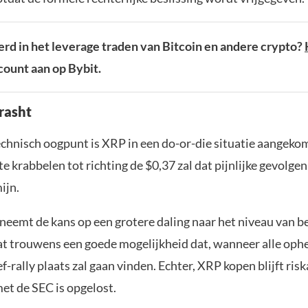
rd in het leverage traden van Bitcoin en andere crypto?
ount aan op Bybit.
crasht
echnisch oogpunt is XRP in een do-or-die situatie aangeko
te krabbelen tot richting de $0,37 zal dat pijnlijke gevolg
ijn.
neemt de kans op een grotere daling naar het niveau van b
aat trouwens een goede mogelijkheid dat, wanneer alle oph
ief-rally plaats zal gaan vinden. Echter, XRP kopen blijft ris
met de SEC is opgelost.