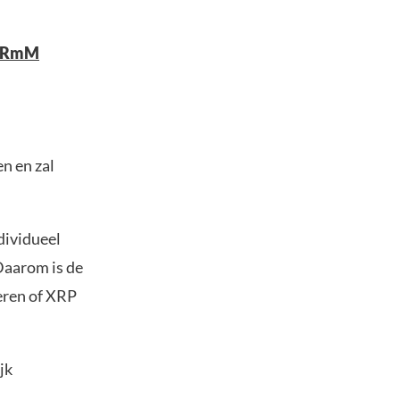
HERmM
en en zal
dividueel
Daarom is de
deren of XRP
jk