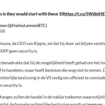
 is they would start with these 10
https://t.co/5W6bt
nnon (@HaileyLennonBTC)
020
ouse, de CEO van Ripple, zei dat hij door zal blijven vecht
XRP geen security is.
 benadrukte dat hij de mogelijkheid heeft gehad om het in
f te handelen, maar heeft besloten die weg niet te nemen. 
echterlijke beslissing in de VS nodig om officieel te conclu
n security is.
anges zullen de handel in de nabije toekomst waarschijnli
tdat de formele rechterlijke beslissing wordt vrijgegeven.