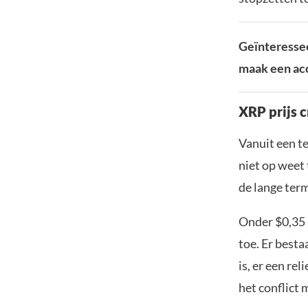
Geïnteressee
maak een acc
XRP prijs 
Vanuit een t
niet op weet 
de lange term
Onder $0,35 
toe. Er best
is, er een rel
het conflict 