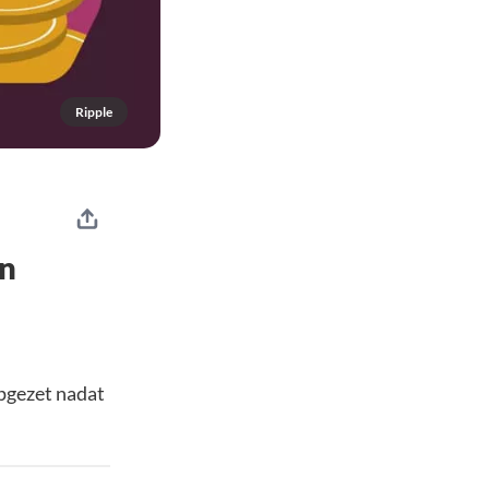
Ripple
an
opgezet nadat