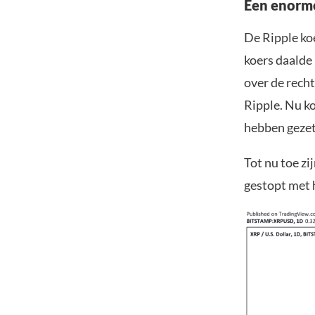
Een enorm
De Ripple ko
koers daalde
over de rech
Ripple. Nu k
hebben gezet
Tot nu toe zi
gestopt met 