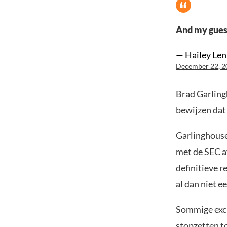
And my guess
— Hailey Le
December 22, 2
Brad Garlingh
bewijzen dat 
Garlinghouse
met de SEC a
definitieve r
al dan niet ee
Sommige exch
stopzetten to