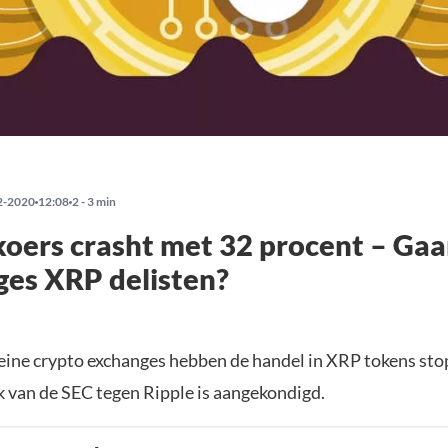
2-2020
12:08
2 - 3 min
koers crasht met 32 procent – Ga
es XRP delisten?
leine crypto exchanges hebben de handel in XRP tokens st
k van de SEC tegen Ripple is aangekondigd.