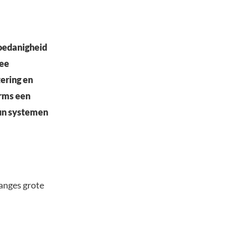
hoedanigheid
wee
tering en
orms een
hun systemen
hanges grote