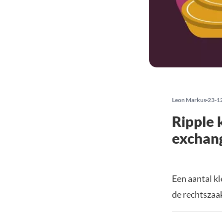
Leon Markus
23-1
Ripple 
exchang
Een aantal k
de rechtszaa