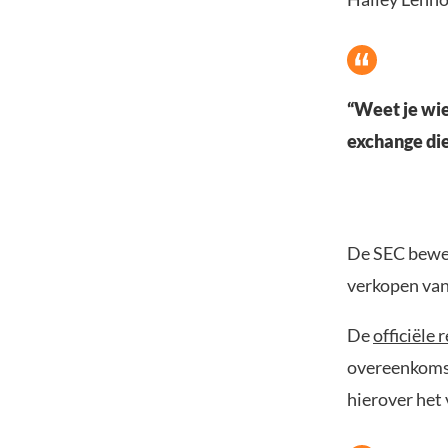
“Weet je wie
exchange die
De SEC bewee
verkopen van
De
officiële 
overeenkomst
hierover het