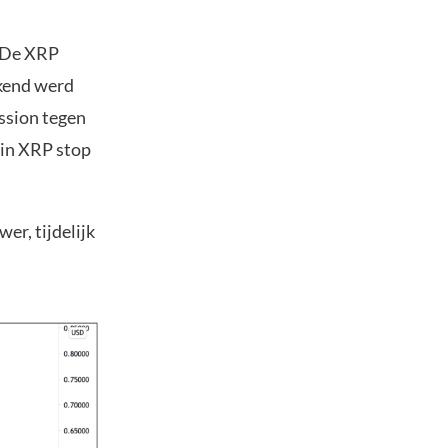
. De XRP
ekend werd
ssion tegen
 in XRP stop
er, tijdelijk