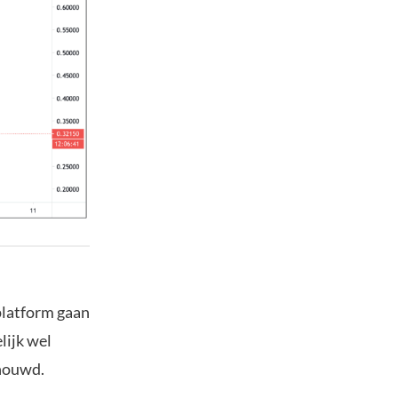
platform gaan
lijk wel
chouwd.