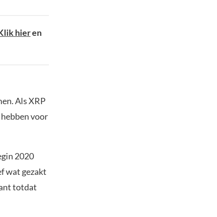
Klik hier
en
men. Als XRP
en hebben voor
egin 2020
ef wat gezakt
kant totdat