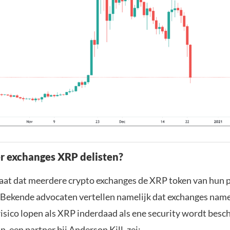
r exchanges XRP delisten?
aat dat meerdere crypto exchanges de XRP token van hun 
 Bekende advocaten vertellen namelijk dat exchanges name
 risico lopen als XRP inderdaad als ene security wordt bes
, een partner bij Anderson Kill, zei: