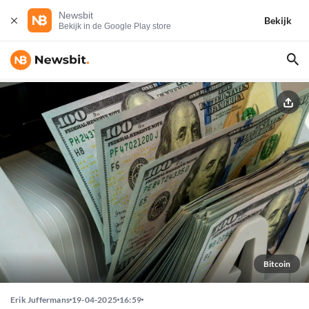
Newsbit
Bekijk
Bekijk in de Google Play store
Bitcoin
Erik Juffermans
19-04-2025
16:59