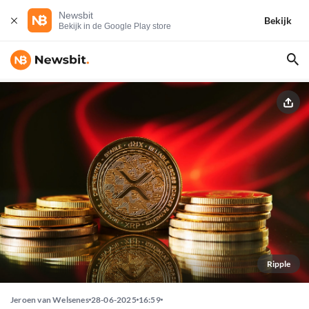
Newsbit
Bekijk
Bekijk in de Google Play store
Ripple
Jeroen van Welsenes
28-06-2025
16:59