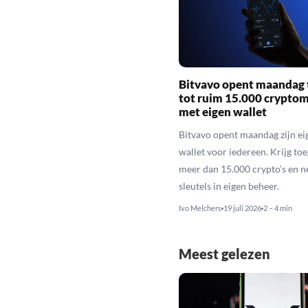
Bitvavo opent maandag
tot ruim 15.000 crypto
met eigen wallet
Bitvavo opent maandag zijn e
wallet voor iedereen. Krijg toe
meer dan 15.000 crypto’s en 
sleutels in eigen beheer.
Ivo Melchers
19 juli 2026
2 – 4 min
Meest gelezen