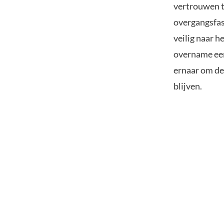
vertrouwen t
overgangsfas
veilig naar h
overname een 
ernaar om de
blijven.