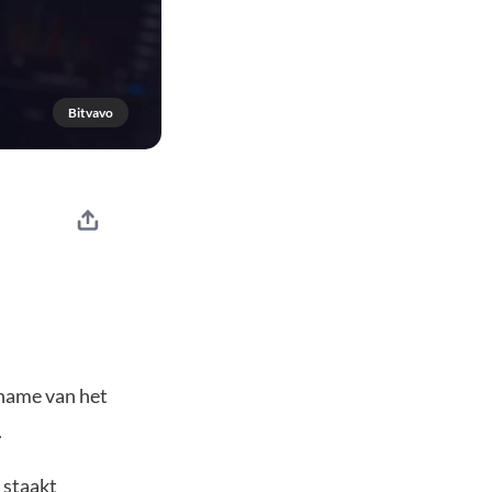
Bitvavo
name van het
.
 staakt