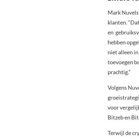
Mark Nuvelst
klanten. “Dat
en gebruiksv
hebben opgeb
niet alleen 
toevoegen bo
prachtig.”
Volgens Nuve
groeistrategi
voor vergelij
Bitzeb en Bit
Terwijl de cr