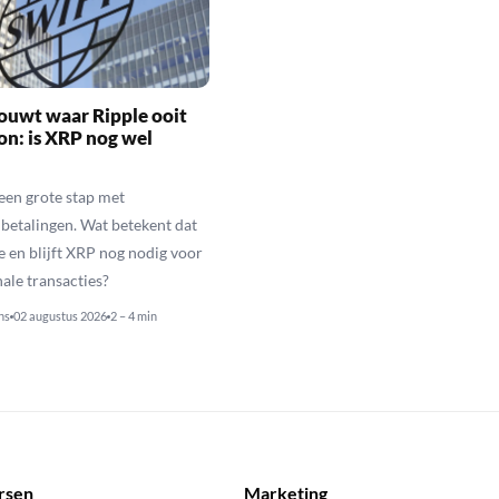
ouwt waar Ripple ooit
n: is XRP nog wel
een grote stap met
betalingen. Wat betekent dat
e en blijft XRP nog nodig voor
nale transacties?
ns
02 augustus 2026
2 – 4 min
rsen
Marketing