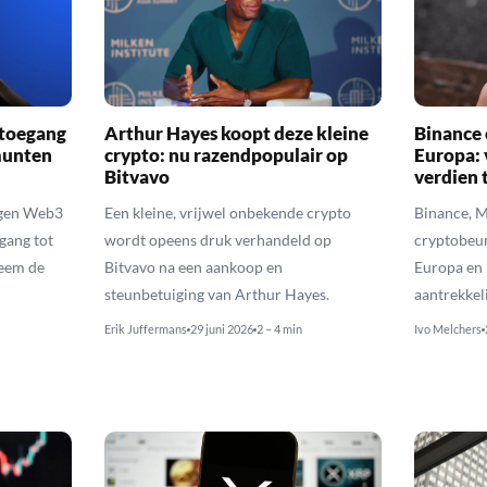
 toegang
Arthur Hayes koopt deze kleine
Binance
munten
crypto: nu razendpopulair op
Europa: 
Bitvavo
verdien 
igen Web3
Een kleine, vrijwel onbekende crypto
Binance, 
gang tot
wordt opeens druk verhandeld op
cryptobeur
neem de
Bitvavo na een aankoop en
Europa en 
steunbetuiging van Arthur Hayes.
aantrekkel
Erik Juffermans
29 juni 2026
2 – 4 min
Ivo Melchers