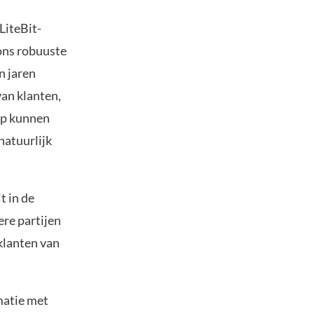
LiteBit-
 ons robuuste
n jaren
van klanten,
ep kunnen
natuurlijk
t in de
ere partijen
klanten van
matie met