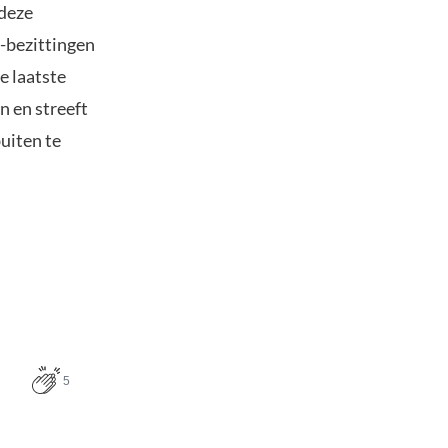
 deze
-bezittingen
e laatste
n en streeft
uiten te
5