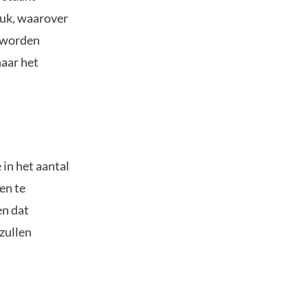
ruk, waarover
s worden
aar het
 in het aantal
en te
en dat
zullen