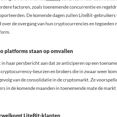
dere factoren, zoals toenemende concurrentie en regeld
apporteerden. De komende dagen zullen LiteBit-gebruiker
 over de overgang van hun cryptocurrencies en tegoeden n
form.
o platforms staan op omvallen
 in haar persbericht aan dat ze anticiperen op een toename
cryptocurrency-beurzen en brokers die in zwaar weer kom
gevolg van de consolidatie in de cryptomarkt. Ze voorspell
lers in de komende maanden in toenemende mate de markt 
rwelkomt LiteBit-klanten