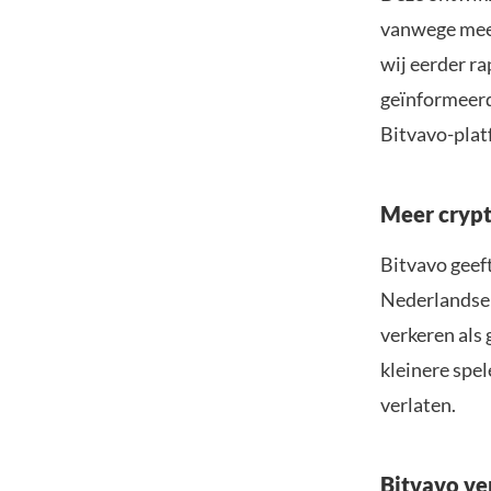
vanwege meer
wij eerder r
geïnformeerd
Bitvavo-plat
Meer crypt
Bitvavo geeft
Nederlandse 
verkeren als 
kleinere spe
verlaten.
Bitvavo ve