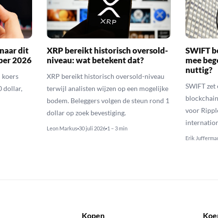
naar dit
XRP bereikt historisch oversold-
SWIFT b
ber 2026
niveau: wat betekent dat?
mee bego
nuttig?
 koers
XRP bereikt historisch oversold-niveau
SWIFT zet 
 dollar,
terwijl analisten wijzen op een mogelijke
blockchain
bodem. Beleggers volgen de steun rond 1
voor Rippl
dollar op zoek bevestiging.
internatio
Leon Markus
30 juli 2026
1 – 3 min
Erik Jufferma
Kopen
Koe