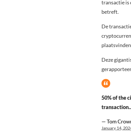
transactie is
betreft.
De transacti
cryptocurren
plaatsvinden 
Deze giganti
gerapporteer
50% of the c
transaction.
— Tom Crow
January 14, 202