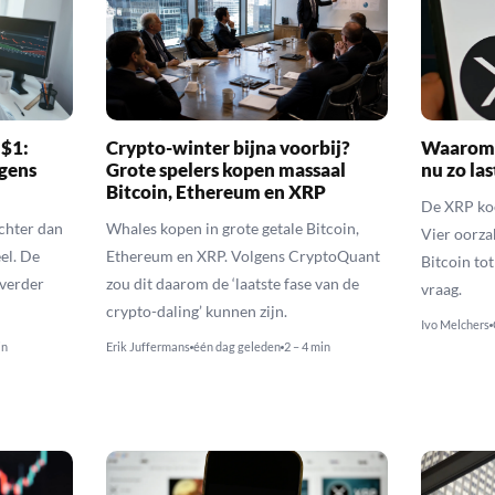
 $1:
Crypto-winter bijna voorbij?
Waarom 
gens
Grote spelers kopen massaal
nu zo las
Bitcoin, Ethereum en XRP
De XRP koer
echter dan
Whales kopen in grote getale Bitcoin,
Vier oorza
el. De
Ethereum en XRP. Volgens CryptoQuant
Bitcoin to
 verder
zou dit daarom de ‘laatste fase van de
vraag.
crypto-daling’ kunnen zijn.
Ivo Melchers
in
Erik Juffermans
één dag geleden
2 – 4 min