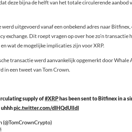
 dat deze bijna de helft van het totale circulerende aanbod
e werd uitgevoerd vanaf een onbekend adres naar Bitfinex,
cy exchange. Dit roept vragen op over hoe zo’n transactie 
en wat de mogelijke implicaties zijn voor XRP.
sche transactie werd aanvankelijk opgemerkt door Whale A
d in een tweet van Tom Crown.
irculating supply of
#XRP
has been sent to Bitfinex in a si
. uhhh
pic.twitter.com/dlHQdUlIdl
n (@TomCrownCrypto)
4