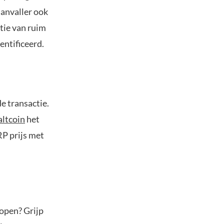
aanvaller ook
tie van ruim
entificeerd.
e transactie.
altcoin
het
RP prijs met
kopen? Grijp