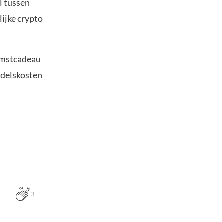
l tussen
ijke crypto
komstcadeau
andelskosten
3