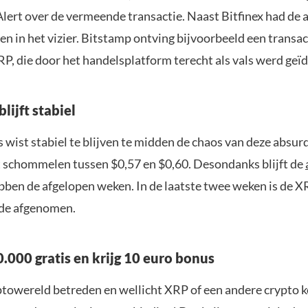
lert over de vermeende transactie. Naast Bitfinex had de 
n in het vizier. Bitstamp ontving bijvoorbeeld een transac
P, die door het handelsplatform terecht als vals werd geïd
lijft stabiel
wist stabiel te blijven te midden de chaos van deze absurd
jft schommelen tussen $0,57 en $0,60. Desondanks blijft de
bben de afgelopen weken. In de laatste twee weken is de X
rde afgenomen.
.000 gratis en krijg 10 euro bonus
yptowereld betreden en wellicht XRP of een andere crypto 