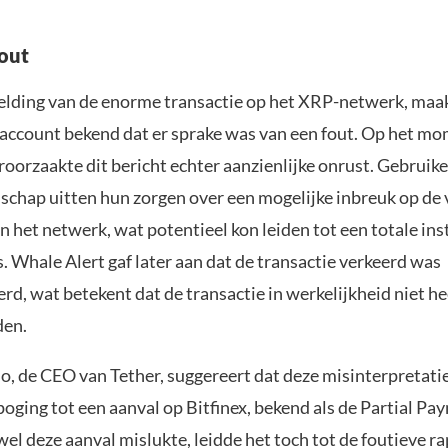
fout
elding van de enorme transactie op het XRP-netwerk, maa
account bekend dat er sprake was van een fout. Op het m
roorzaakte dit bericht echter aanzienlijke onrust. Gebruik
hap uitten hun zorgen over een mogelijke inbreuk op de v
an het netwerk, wat potentieel kon leiden tot een totale ins
 Whale Alert gaf later aan dat de transactie verkeerd was
rd, wat betekent dat de transactie in werkelijkheid niet he
den.
o, de CEO van Tether, suggereert dat deze misinterpretatie
oging tot een aanval op Bitfinex, bekend als de Partial Pa
el deze aanval mislukte, leidde het toch tot de foutieve r