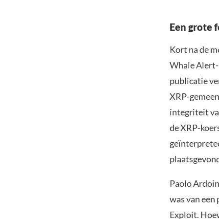
Een grote 
Kort na de m
Whale Alert-
publicatie ve
XRP-gemeensc
integriteit v
de XRP-koers.
geïnterpretee
plaatsgevon
Paolo Ardoin
was van een p
Exploit. Hoew