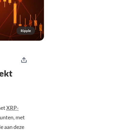
Ripple
wekt
het
XRP-
munten, met
de aan deze