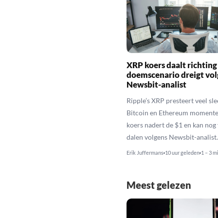
XRP koers daalt richting
doemscenario dreigt vol
Newsbit-analist
Ripple’s XRP presteert veel sl
Bitcoin en Ethereum momente
koers nadert de $1 en kan nog
dalen volgens Newsbit-analist.
Erik Juffermans
10 uur geleden
1 – 3 m
Meest gelezen