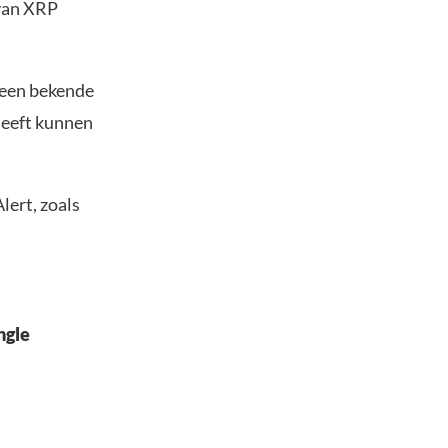
 van XRP
 een bekende
heeft kunnen
lert, zoals
ngle