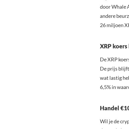
door Whale A
andere beurze
26 miljoen XR
XRP koers b
De XRP koers 
De prijs bli
wat lastig he
6,5% in waa
Handel €10
Wil je de cr