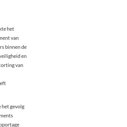
kte het
oment van
ers binnen de
eiligheid en
torting van
eft
 het gevolg
yments
apportage