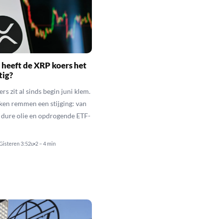
heeft de XRP koers het
tig?
s zit al sinds begin juni klem.
ken remmen een stijging: van
t dure olie en opdrogende ETF-
Gisteren 3:52u
2 – 4 min