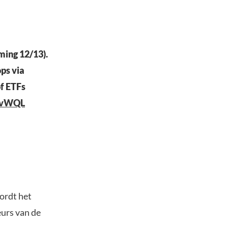
ing 12/13).
ops via
of ETFs
vtvWQL
ordt het
eurs van de