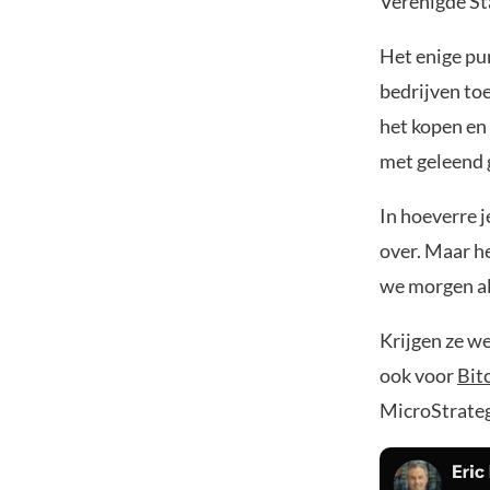
Verenigde St
Het enige pun
bedrijven to
het kopen en 
met geleend g
In hoeverre j
over. Maar h
we morgen al
Krijgen ze we
ook voor
Bit
MicroStrategy