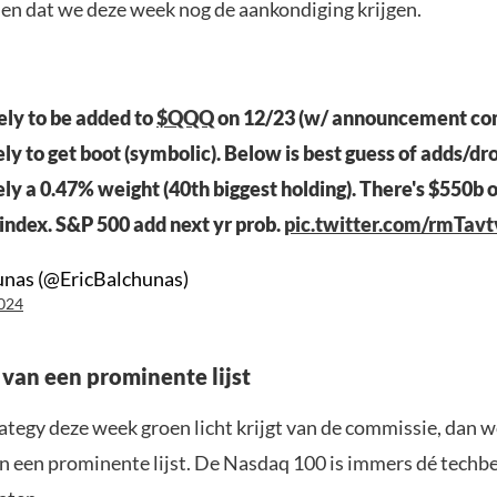
 en dat we deze week nog de aankondiging krijgen.
kely to be added to
$QQQ
on 12/23 (w/ announcement com
ly to get boot (symbolic). Below is best guess of adds/dr
kely a 0.47% weight (40th biggest holding). There's $550b 
 index. S&P 500 add next yr prob.
pic.twitter.com/rmTa
unas (@EricBalchunas)
024
van een prominente lijst
ategy deze week groen licht krijgt van de commissie, dan w
n een prominente lijst. De Nasdaq 100 is immers dé techb