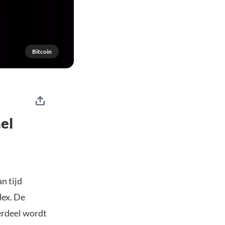
Bitcoin
el
n tijd
dex. De
erdeel wordt