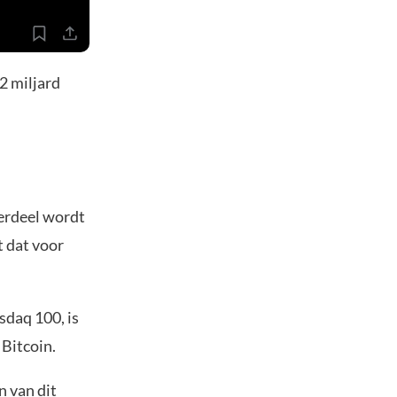
2 miljard
derdeel wordt
 dat voor
sdaq 100, is
 Bitcoin.
n van dit