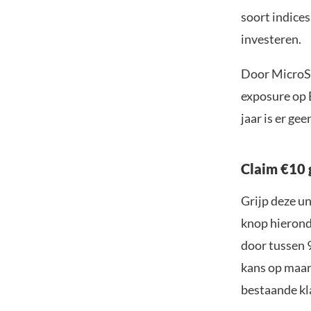
soort indices
investeren.
Door MicroStr
exposure op B
jaar is er ge
Claim €10 
Grijp deze u
knop hieronde
door tussen 
kans op maar 
bestaande kl