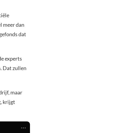
ciële
el meer dan
dgefonds dat
de experts
. Dat zullen
rijf, maar
 krijgt