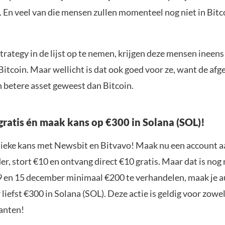
. En veel van die mensen zullen momenteel nog niet in Bitc
ategy in de lijst op te nemen, krijgen deze mensen ineens
itcoin. Maar wellicht is dat ook goed voor ze, want de afg
en betere asset geweest dan Bitcoin.
gratis én maak kans op €300 in Solana (SOL)!
nieke kans met Newsbit en Bitvavo! Maak nu een account a
r, stort €10 en ontvang direct €10 gratis. Maar dat is nog n
9 en 15 december minimaal €200 te verhandelen, maak je 
liefst €300 in Solana (SOL). Deze actie is geldig voor zowe
anten!