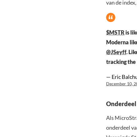
van de index,
$MSTR
is li
Moderna like
@JSeyff
. Li
tracking the
— Eric Balch
December 10, 2
Onderdeel 
Als MicroStr
onderdeel va