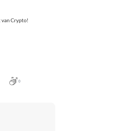
t van Crypto!
0