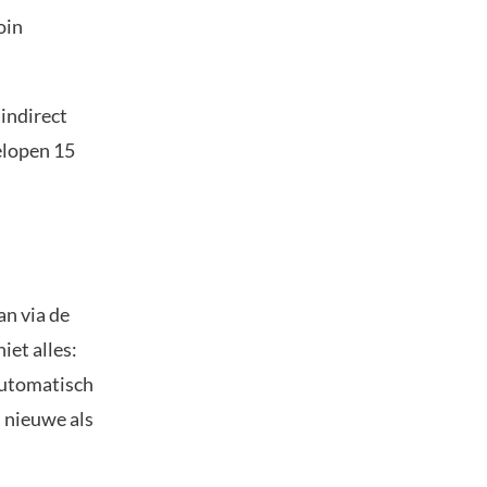
oin
 indirect
elopen 15
an via de
iet alles:
automatisch
l nieuwe als