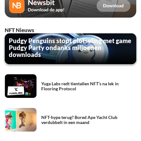
NFT Nieuws
Pudgy Penguins stopt plotseling met game
Pudgy Party ondanks miljoenen
downloads
Yuga Labs redt tientallen NFT’s na lek in
Flooring Protocol
NFT-hype terug? Bored Ape Yacht Club
verdubbelt in een maand