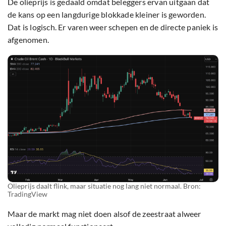
De olieprijs is gedaald omdat beleggers ervan uitgaan dat
de kans op een langdurige blokkade kleiner is geworden.
Dat is logisch. Er varen weer schepen en de directe paniek is
afgenomen.
Olieprijs daalt flink, maar situatie nog lang niet normaal. Bron:
TradingView
Maar de markt mag niet doen alsof de zeestraat alweer