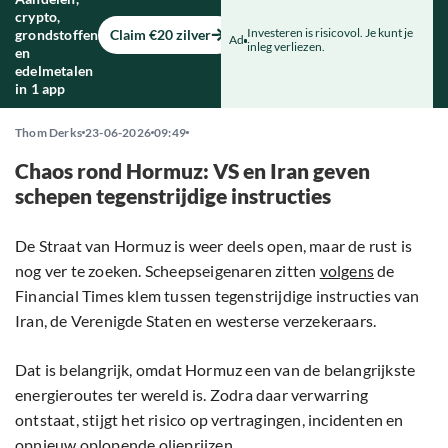
crypto,
Investeren is risicovol. Je kunt je
grondstoffen
Claim €20 zilver
Ad
inleg verliezen.
en
edelmetalen
in 1 app
Thom Derks
23-06-2026
09:49
Chaos rond Hormuz: VS en Iran geven
schepen tegenstrijdige instructies
De Straat van Hormuz is weer deels open, maar de rust is
nog ver te zoeken. Scheepseigenaren zitten
volgens
de
Financial Times klem tussen tegenstrijdige instructies van
Iran, de Verenigde Staten en westerse verzekeraars.
Dat is belangrijk, omdat Hormuz een van de belangrijkste
energieroutes ter wereld is. Zodra daar verwarring
ontstaat, stijgt het risico op vertragingen, incidenten en
opnieuw oplopende olieprijzen.