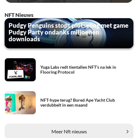
NFT Nieuws
Pudgy Penguins stopt plotseling met game
Pudgy Party ondanks miljoenen
downloads
Yuga Labs redt tientallen NFT’s na lek in
Flooring Protocol
NFT-hype terug? Bored Ape Yacht Club
verdubbelt in een maand
Meer Nft nieuws