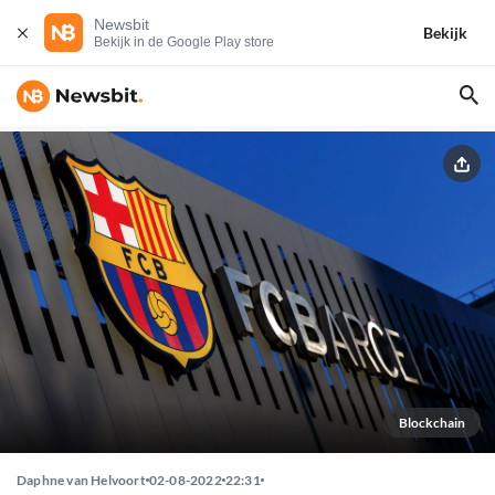
Newsbit
Bekijk
Bekijk in de Google Play store
Blockchain
Daphne van Helvoort
02-08-2022
22:31