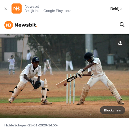
Newsbit
Bekijk
Bekijk in de Google Play store
Blockchain
Hidde Scheper
25-01-2020
14:55