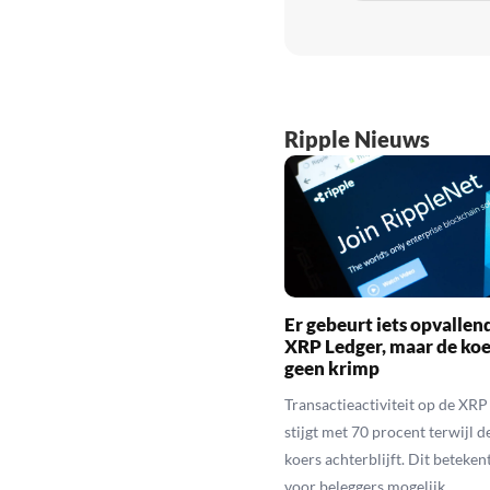
Ripple Nieuws
Er gebeurt iets opvallen
XRP Ledger, maar de koe
geen krimp
Transactieactiviteit op de XRP
stijgt met 70 procent terwijl 
koers achterblijft. Dit beteken
voor beleggers mogelijk.