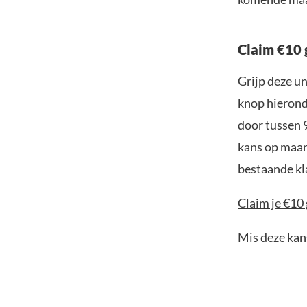
Claim €10 
Grijp deze u
knop hieronde
door tussen 
kans op maar 
bestaande kl
Claim je €10 
Mis deze kans