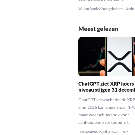
Willem Spork
20 uur geleden
1 – 3 min
Meest gelezen
ChatGPT ziet XRP koers 
niveau stijgen 31 decem
ChatGPT verwacht dat de XRP
eind 2026 kan stijgen naar 1,40
maar waarschuwt ook voor
aanhoudende verkoopdruk.
Leon Markus
25 juli 2026
2 – 3 min