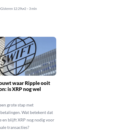
Gisteren 12:29u
2 – 3 min
ouwt waar Ripple ooit
n: is XRP nog wel
een grote stap met
betalingen. Wat betekent dat
e en blijft XRP nog nodig voor
nale transacties?