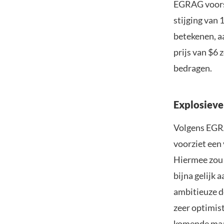
EGRAG voorsp
stijging van 
betekenen, a
prijs van $6 
bedragen.
Explosieve 
Volgens EGRA
voorziet een 
Hiermee zou 
bijna gelijk 
ambitieuze do
zeer optimist
komende ma