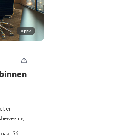
Ripple
 binnen
el, en
rsbeweging.
 naar $6,