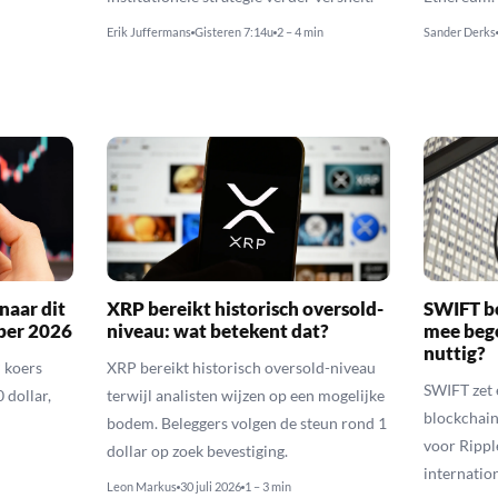
Erik Juffermans
Gisteren 7:14u
2 – 4 min
Sander Derks
naar dit
XRP bereikt historisch oversold-
SWIFT b
ber 2026
niveau: wat betekent dat?
mee bego
nuttig?
 koers
XRP bereikt historisch oversold-niveau
SWIFT zet 
 dollar,
terwijl analisten wijzen op een mogelijke
blockchain
bodem. Beleggers volgen de steun rond 1
voor Rippl
dollar op zoek bevestiging.
internatio
Leon Markus
30 juli 2026
1 – 3 min