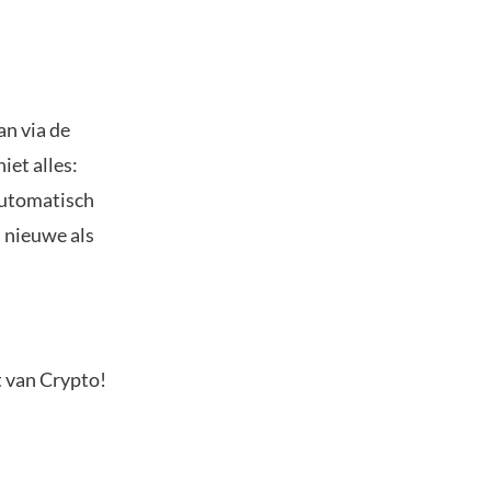
an via de
iet alles:
automatisch
l nieuwe als
t van Crypto!