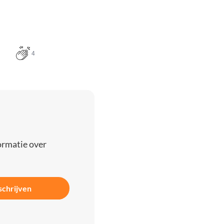
4
ormatie over
schrijven