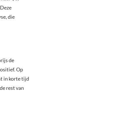
. Deze
se, die
rijs de
ositief. Op
in korte tijd
de rest van