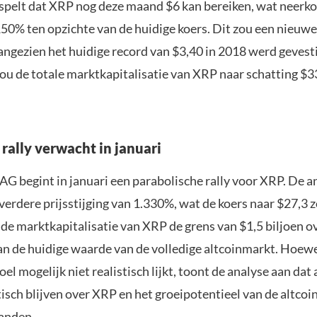
elt dat XRP nog deze maand $6 kan bereiken, wat neerk
150% ten opzichte van de huidige koers. Dit zou een nieuwe
angezien het huidige record van $3,40 in 2018 werd gevesti
zou de totale marktkapitalisatie van XRP naar schatting $3
rally verwacht in januari
G begint in januari een parabolische rally voor XRP. De an
verdere prijsstijging van 1.330%, wat de koers naar $27,3 
de marktkapitalisatie van XRP de grens van $1,5 biljoen o
aan de huidige waarde van de volledige altcoinmarkt. Hoewe
el mogelijk niet realistisch lijkt, toont de analyse aan dat
isch blijven over XRP en het groeipotentieel van de altcoin
anden.