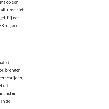
omt op een
 all-time high
gd. Bij een
38 miljard
alist
zou brengen.
verschrijden,
l dit
 analisten
 in de