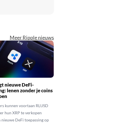
Meer Ripple nieuws
gt nieuwe DeFi-
ng: lenen zonder je coins
open
rs kunnen voortaan RLUSD
der hun XRP te verkopen
n nieuwe DeFi toepassing op