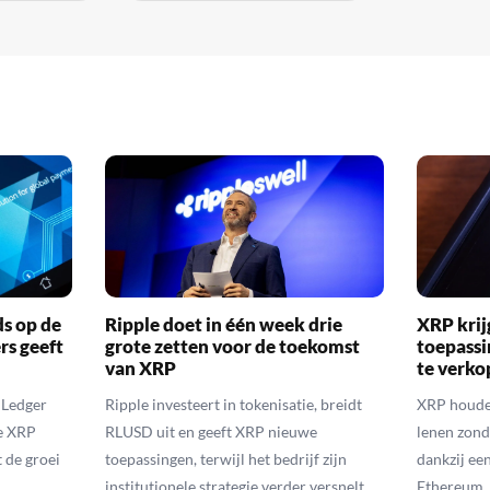
ds op de
Ripple doet in één week drie
XRP krij
rs geeft
grote zetten voor de toekomst
toepassi
van XRP
te verk
 Ledger
Ripple investeert in tokenisatie, breidt
XRP houde
de XRP
RLUSD uit en geeft XRP nieuwe
lenen zon
t de groei
toepassingen, terwijl het bedrijf zijn
dankzij ee
institutionele strategie verder versnelt.
Ethereum.