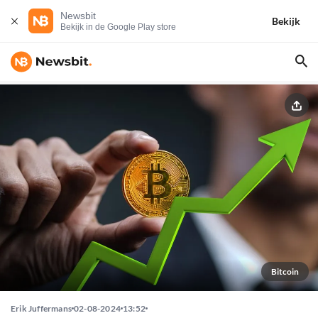
Newsbit
Bekijk
Bekijk in de Google Play store
Bitcoin
Erik Juffermans
02-08-2024
13:52