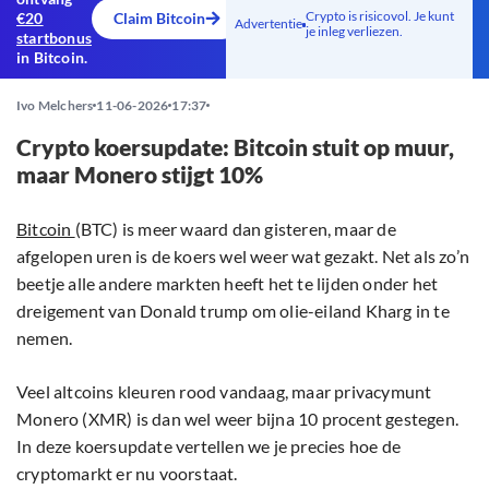
Crypto is risicovol. Je kunt
€20
Claim Bitcoin
Advertentie
je inleg verliezen.
startbonus
in Bitcoin.
Ivo Melchers
11-06-2026
17:37
Crypto koersupdate: Bitcoin stuit op muur,
maar Monero stijgt 10%
Bitcoin
(BTC) is meer waard dan gisteren, maar de
afgelopen uren is de koers wel weer wat gezakt. Net als zo’n
beetje alle andere markten heeft het te lijden onder het
dreigement van Donald trump om olie-eiland Kharg in te
nemen.
Veel altcoins kleuren rood vandaag, maar privacymunt
Monero (XMR) is dan wel weer bijna 10 procent gestegen.
In deze koersupdate vertellen we je precies hoe de
cryptomarkt er nu voorstaat.