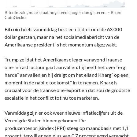
Bitcoin zakt, maar staat nog steeds hoger dan gisteren. – Bron:
CoinGecko
Bitcoin heeft vanmiddag best een tijdje rond de 63.000
dollar gestaan, maar na het socialmediabericht van de
Amerikaanse president is het momentum afgezwakt.
Trump
zei
dat het Amerikaanse leger vanavond Iraanse
olie-infrastructuur gaat aanvallen. hij heeft het over ‘’erg
harde’’ aanvallen en hij dreigt om het eiland Kharg ‘’op een
moment in de nabije toekomst’’ in te nemen. Kharg is
cruciaal voor de Iraanse olie-export en dat zou de grootste
escalatie in het conflict tot nu toe markeren.
Vanmiddag zijn er ook weer nieuwe inflatiecijfers uit de
Verenigde Staten binnengekomen. De
producentenprijsindex (PPI) steeg op maandbasis met 1,1
procent, terwijl er een plus van 0,7 procent werd verwacht.