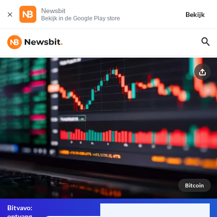
Newsbit
Bekijk
Bekijk in de Google Play store
Bitcoin
Bitvavo:
ontvang