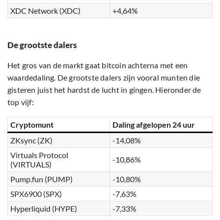
XDC Network (XDC)
+4,64%
De grootste dalers
Het gros van de markt gaat bitcoin achterna met een
waardedaling. De grootste dalers zijn vooral munten die
gisteren juist het hardst de lucht in gingen. Hieronder de
top vijf:
Cryptomunt
Daling afgelopen 24 uur
ZKsync (ZK)
-14,08%
Virtuals Protocol
-10,86%
(VIRTUALS)
Pump.fun (PUMP)
-10,80%
SPX6900 (SPX)
-7,63%
Hyperliquid (HYPE)
-7,33%