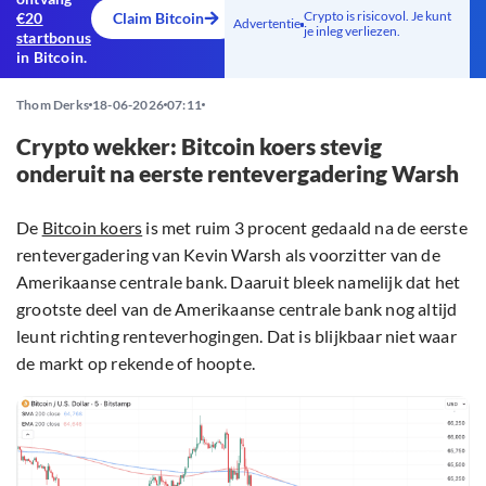
Crypto is risicovol. Je kunt
€20
Claim Bitcoin
Advertentie
je inleg verliezen.
startbonus
in Bitcoin.
Thom Derks
18-06-2026
07:11
Crypto wekker: Bitcoin koers stevig
onderuit na eerste rentevergadering Warsh
De
Bitcoin koers
is met ruim 3 procent gedaald na de eerste
rentevergadering van Kevin Warsh als voorzitter van de
Amerikaanse centrale bank. Daaruit bleek namelijk dat het
grootste deel van de Amerikaanse centrale bank nog altijd
leunt richting renteverhogingen. Dat is blijkbaar niet waar
de markt op rekende of hoopte.