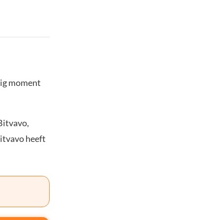
stig moment
Bitvavo,
Bitvavo heeft