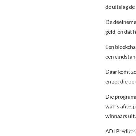
de uitslag de
De deelnemer
geld, en dat 
Een blockchai
een eindstand
Daar komt zo
en zet die op
Die programm
wat is afgesp
winnaars uit.
ADI Predicts