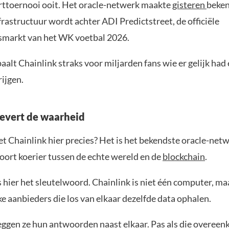
rttoernooi ooit. Het oracle-netwerk maakte
gisteren
beken
frastructuur wordt achter ADI Predictstreet, de officiële
smarkt van het WK voetbal 2026.
lt Chainlink straks voor miljarden fans wie er gelijk had 
rijgen.
levert de waarheid
t Chainlink hier precies? Het is het bekendste oracle-netw
oort koerier tussen de echte wereld en de
blockchain
.
 hier het sleutelwoord. Chainlink is niet één computer, ma
e aanbieders die los van elkaar dezelfde data ophalen.
eggen ze hun antwoorden naast elkaar. Pas als die overeen