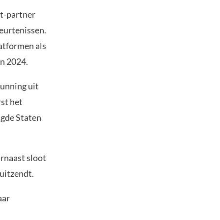
kt-partner
beurtenissen.
atformen als
n 2024.
gunning uit
rst het
igde Staten
arnaast sloot
uitzendt.
aar