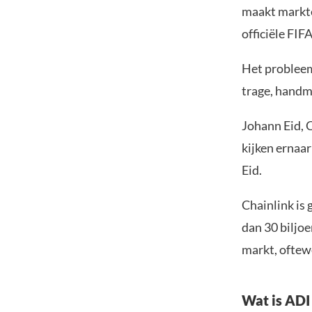
maakt markten
officiële FIF
Het probleem
trage, handma
Johann Eid, C
kijken ernaar
Eid.
Chainlink is 
dan 30 biljo
markt, oftew
Wat is ADI