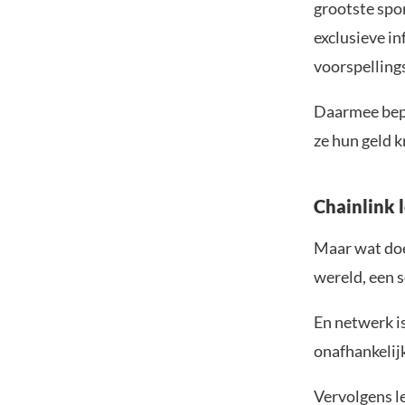
grootste spo
exclusieve in
voorspelling
Daarmee bepaa
ze hun geld k
Chainlink 
Maar wat doe
wereld, een s
En netwerk is
onafhankelijk
Vervolgens l