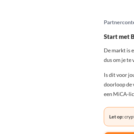
Partnercont
Start met 
De markt is e
dus om je te 
Is dit voor j
doorloop de v
een MiCA-lic
Let op:
crypt