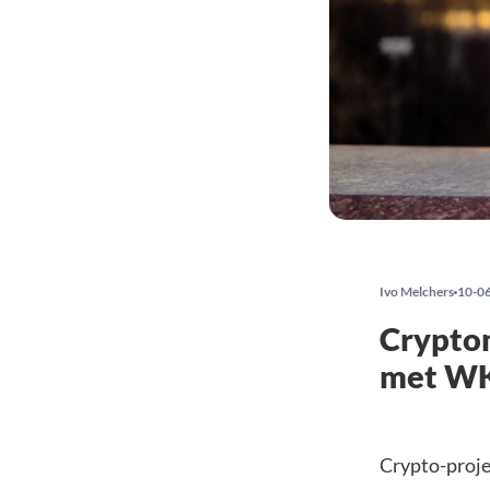
Ivo Melchers
10-0
Cryptom
met WK
Crypto-proj