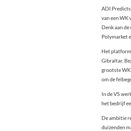
ADI Predictst
van een WK vo
Denk aan de 
Polymarket e
Het platform
Gibraltar. Be
grootste WK 
om de felbeg
In de VS werk
het bedrijf 
De ambitie re
duizenden ma