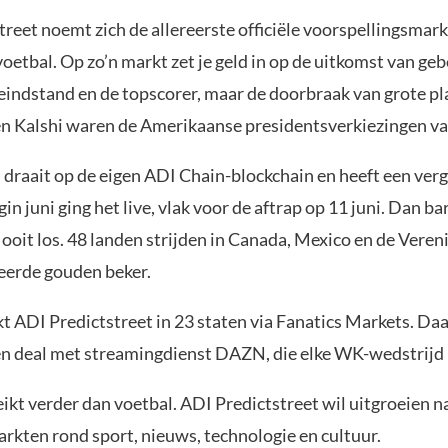
reet noemt zich de allereerste officiële voorspellingsmar
etbal. Op zo’n markt zet je geld in op de uitkomst van ge
eindstand en de topscorer, maar de doorbraak van grote pl
n Kalshi waren de Amerikaanse presidentsverkiezingen va
 draait op de eigen ADI Chain-blockchain en heeft een ver
gin juni ging het live, vlak voor de aftrap op 11 juni. Dan ba
ooit los. 48 landen strijden in Canada, Mexico en de Veren
eerde gouden beker.
t ADI Predictstreet in 23 staten via Fanatics Markets. Da
een deal met streamingdienst DAZN, die elke WK-wedstrijd 
ikt verder dan voetbal. ADI Predictstreet wil uitgroeien n
rkten rond sport, nieuws, technologie en cultuur.