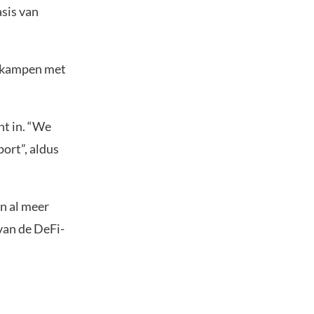
asis van
n kampen met
nt in. “We
port”, aldus
en al meer
van de DeFi-