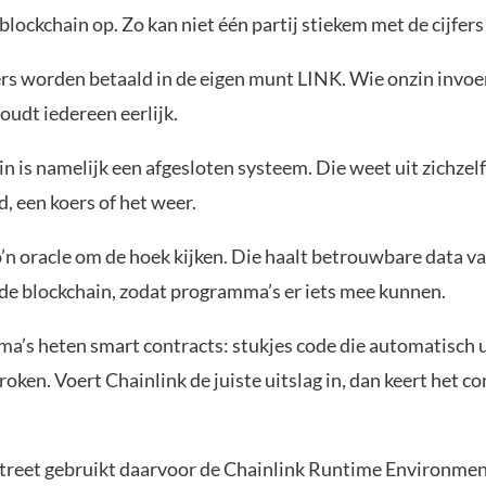
 blockchain op. Zo kan niet één partij stiekem met de cijfer
s worden betaald in de eigen munt LINK. Wie onzin invoert
houdt iedereen eerlijk.
n is namelijk een afgesloten systeem. Die weet uit zichzelf
, een koers of het weer.
’n oracle om de hoek kijken. Die haalt betrouwbare data v
 de blockchain, zodat programma’s er iets mee kunnen.
a’s heten smart contracts: stukjes code die automatisch 
roken. Voert Chainlink de juiste uitslag in, dan keert het co
treet gebruikt daarvoor de Chainlink Runtime Environmen