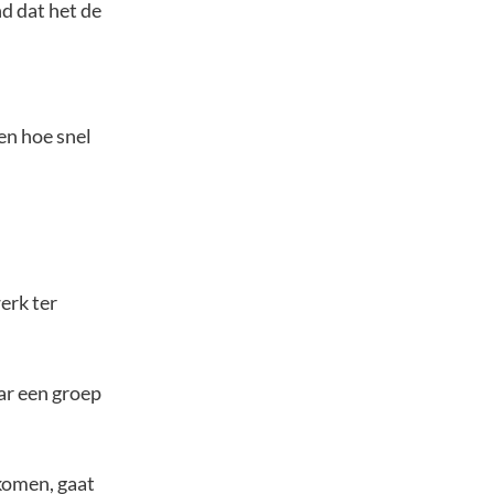
d dat het de
en hoe snel
erk ter
ar een groep
komen, gaat