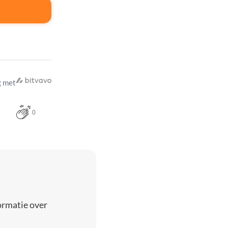
 met
0
ormatie over