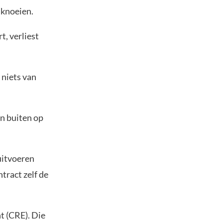
s knoeien.
, verliest
 niets van
an buiten op
uitvoeren
ntract zelf de
t (CRE). Die