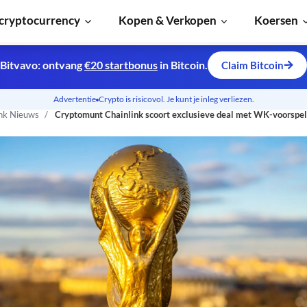
cryptocurrency
Kopen & Verkopen
Koersen
Bitvavo: ontvang
€20 startbonus
in Bitcoin.
Claim Bitcoin
Advertentie
Crypto is risicovol. Je kunt je inleg verliezen.
ink Nieuws
Cryptomunt Chainlink scoort exclusieve deal met WK-voorspe