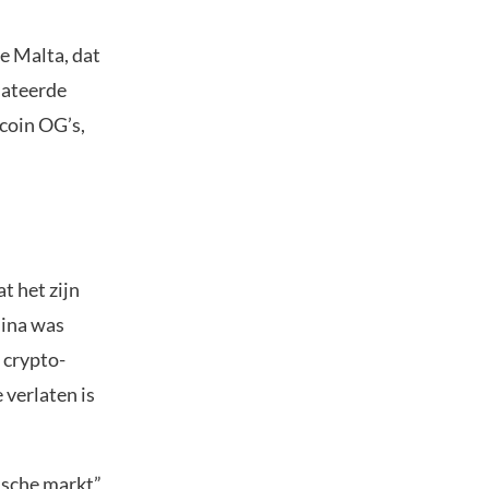
e Malta, dat
lateerde
coin OG’s,
t het zijn
hina was
 crypto-
 verlaten is
ische markt”