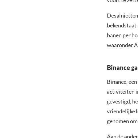
voort te zett
Desalniettemi
bekendstaat a
banen per ho
waaronder Ad
Binance ga
Binance, een 
activiteiten 
gevestigd, h
vriendelijke 
genomen om z
Aan de ander