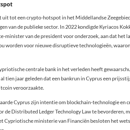
tspot
t uit tot een crypto-hotspot in het Middellandse Zeegebied
gen van de publieke sector. In 2022 kondigde Kyriacos Kok
ce-minister van de president voor onderzoek, aan dat het l
u worden voor nieuwe disruptieve technologieën, waaro
priotische centrale bank in het verleden heeft gewaarsc
t al tien jaar geleden dat een bankrun in Cyprus een prijssti
tcoin veroorzaakte.
laarde Cyprus zijn intentie om blockchain-technologie en c
 de Distributed Ledger Technology Law te bevorderen, ma
et Cypriotische ministerie van Financiën besloten het wets