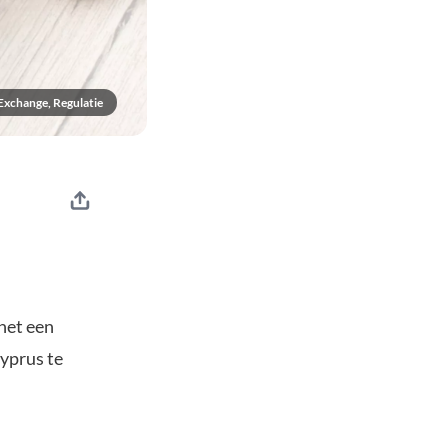
Exchange, Regulatie
het een
Cyprus te