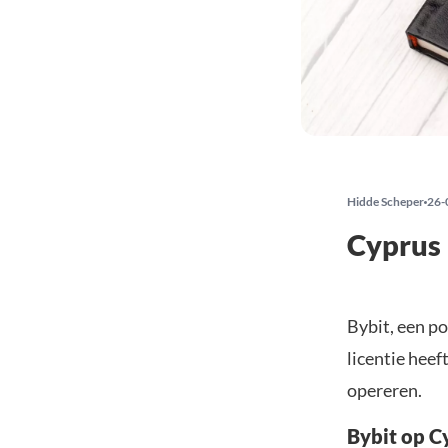
Hidde Scheper
26-
Cyprus 
Bybit, een p
licentie heef
opereren.
Bybit op C