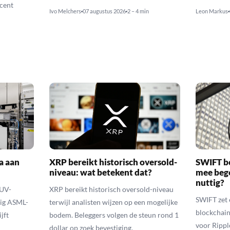
cent
Ivo Melchers
07 augustus 2026
2 – 4 min
Leon Markus
a aan
XRP bereikt historisch oversold-
SWIFT b
niveau: wat betekent dat?
mee bego
nuttig?
EUV-
XRP bereikt historisch oversold-niveau
SWIFT zet 
lig ASML-
terwijl analisten wijzen op een mogelijke
blockchain
jft
bodem. Beleggers volgen de steun rond 1
voor Rippl
dollar op zoek bevestiging.