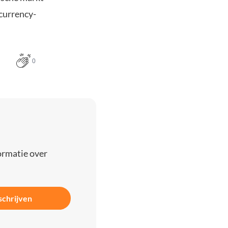
ocurrency-
0
ormatie over
schrijven