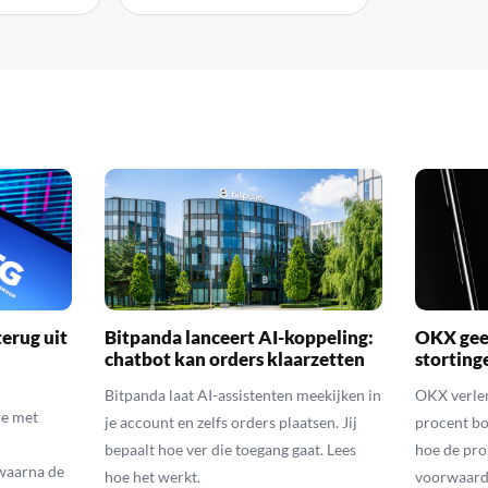
erug uit
Bitpanda lanceert AI-koppeling:
OKX geef
chatbot kan orders klaarzetten
storting
Bitpanda laat AI-assistenten meekijken in
OKX verlen
e met
je account en zelfs orders plaatsen. Jij
procent bo
bepaalt hoe ver die toegang gaat. Lees
hoe de pro
waarna de
hoe het werkt.
voorwaarde