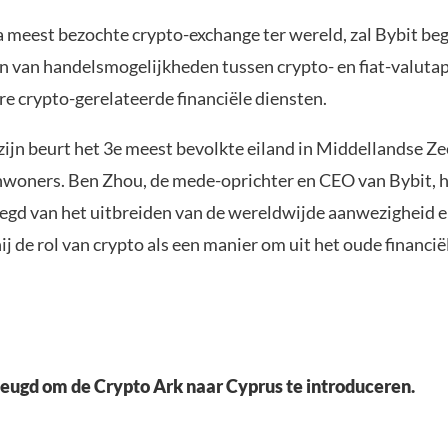
na meest bezochte crypto-exchange ter wereld, zal Bybit b
n van handelsmogelijkheden tussen crypto- en fiat-valuta
re crypto-gerelateerde financiële diensten.
 zijn beurt het 3e meest bevolkte eiland in Middellandse Z
inwoners. Ben Zhou, de mede-oprichter en CEO van Bybit, h
legd van het uitbreiden van de wereldwijde aanwezigheid 
j de rol van crypto als een manier om uit het oude financië
heugd om de Crypto Ark naar Cyprus te introduceren.