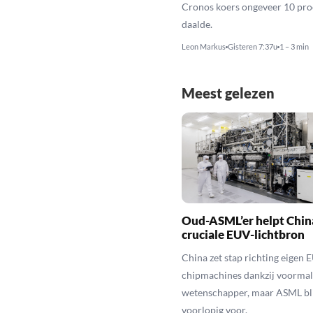
Cronos koers ongeveer 10 pro
daalde.
Leon Markus
Gisteren 7:37u
1 – 3 min
Meest gelezen
Oud-ASML’er helpt Chin
cruciale EUV-lichtbron
China zet stap richting eigen 
chipmachines dankzij voorma
wetenschapper, maar ASML bli
voorlopig voor.