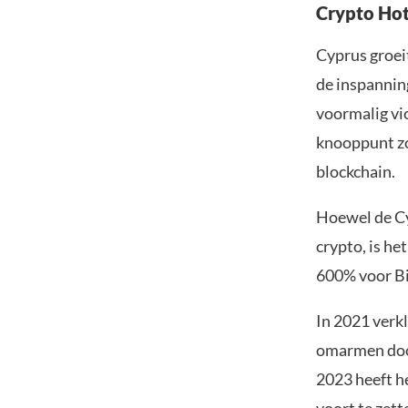
Crypto Ho
Cyprus groei
de inspannin
voormalig vi
knooppunt zo
blockchain.
Hoewel de Cy
crypto, is he
600% voor Bi
In 2021 verk
omarmen door
2023 heeft h