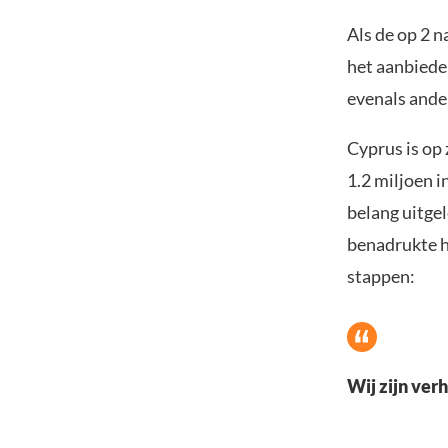
Als de op 2 
het aanbiede
evenals ande
Cyprus is op
1.2 miljoen 
belang uitge
benadrukte hi
stappen:
Wij zijn ver