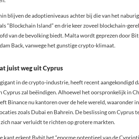
en.
n blijven de adoptieniveaus achter bij die van het naburig
ls “Blockchain Island” en drie keer zoveel blockchain-gere
ofd van de bevolking biedt. Malta wordt geprezen door Bit
am Back, vanwege het gunstige crypto-klimaat.
at juist weg uit Cyprus
gigant in de crypto-industrie, heeft recent aangekondigd da
in Cyprus zal beëindigen. Alhoewel het oorspronkelijk in C
eeft Binance nu kantoren over de hele wereld, waaronder in
locaties zoals Dubai en Bahrein. De beslissing om Cyprus te
ich naar verluidt te richten op grotere markten.
e kant erkent Bybit het “enorme potentieel van de Cypriot