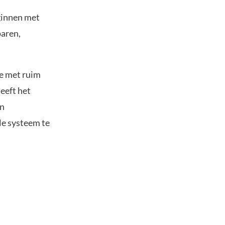
eginnen met
paren,
ee met ruim
eeft het
en
le systeem te