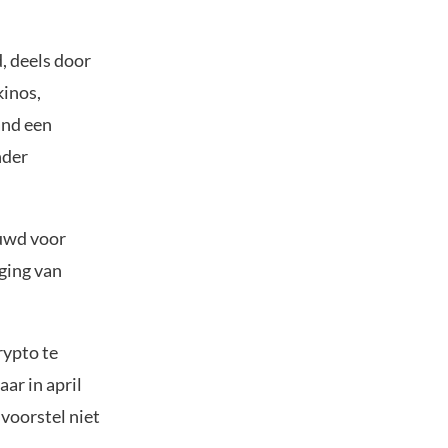
, deels door
kinos,
and een
nder
huwd voor
jging van
rypto te
ar in april
voorstel niet