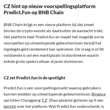
CZ hint op nieuw voorspellingsplatform
Predict.Fun op BNB Chain
BNB Chain krijgt er een nieuw platform bij dat zowel
binnen de crypto wereld als daarbuiten de aandacht trekt.
Het platform heet Predict.fun en maakt het mogelijk om te
voorspellen op uiteenlopende gebeurtenissen terwijl het
ingelegde geld rendement kan opleveren. De vraag is of dit
voldoende is om een marktplaats te doorbreken waarin
enkele grote spelers elkaar al jaren domineren.
CZ zet Predict.fun in de spotlight
Predict.fun is een voorspellingsmarkt waarop gebruikers
kunnen wedden op uiteenlopende gebeurtenissen.
Binance
oprichter Changpeng ‘
CZ
’ Zhao plaatste gisteren op X een
bericht
over het platform. Wat Predict.fun onderscheidt, is