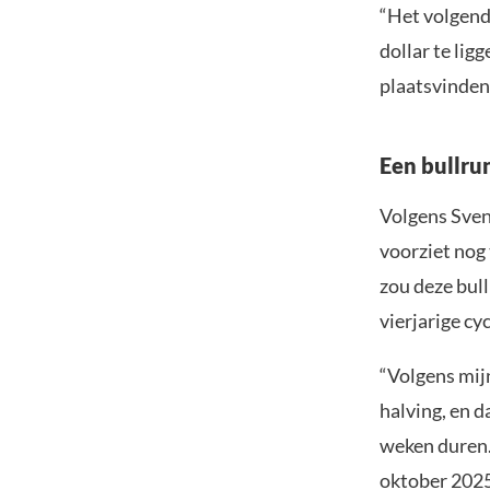
“Het volgend
dollar te lig
plaatsvinden
Een bullru
Volgens Sven
voorziet nog 
zou deze bull
vierjarige cyc
“Volgens mij
halving, en d
weken duren.
oktober 2025 