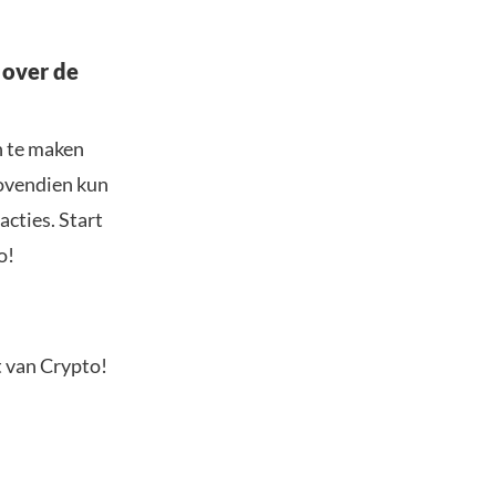
 over de
n te maken
Bovendien kun
acties. Start
o!
t van Crypto!