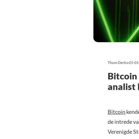
Thom Derks
25-01
Bitcoin
analist
Bitcoin
kende
de intrede v
Verenigde Sta