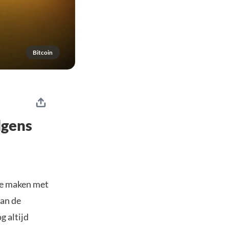
Bitcoin
lgens
 te maken met
van de
g altijd