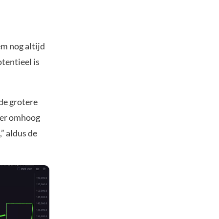
m nog altijd
tentieel is
de grotere
nger omhoog
,” aldus de