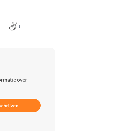
1
ormatie over
schrijven