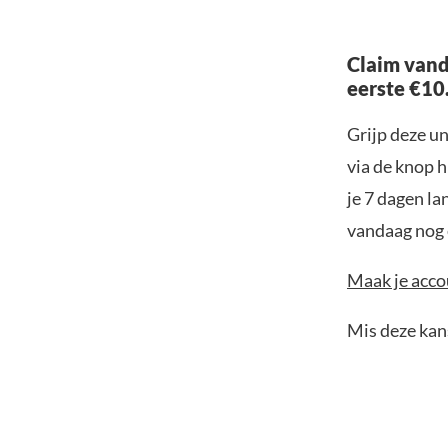
Claim vand
eerste €10
Grijp deze u
via de knop h
je 7 dagen la
vandaag nog e
Maak je accou
Mis deze kans