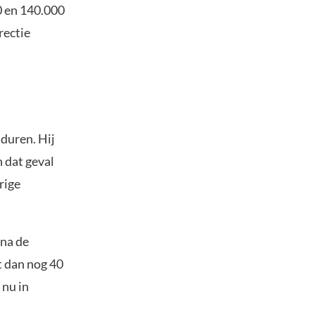
0 en 140.000
rectie
duren. Hij
n dat geval
rige
 na de
t dan nog 40
 nu in