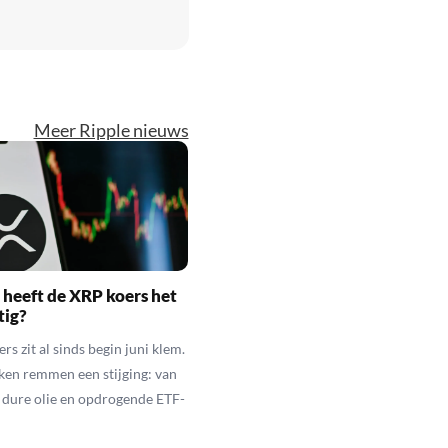
Meer Ripple nieuws
heeft de XRP koers het
tig?
s zit al sinds begin juni klem.
ken remmen een stijging: van
t dure olie en opdrogende ETF-