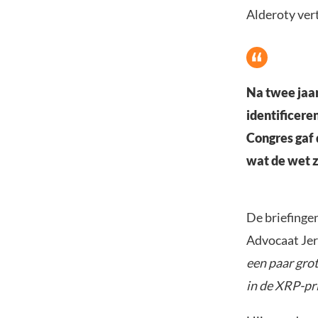
Alderoty vert
Na twee jaar
identificere
Congres gaf 
wat de wet 
De briefinge
Advocaat Je
een paar gro
in de XRP-pri