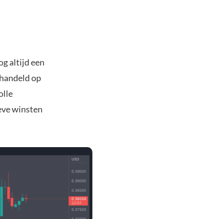
g altijd een
rhandeld op
olle
eve winsten