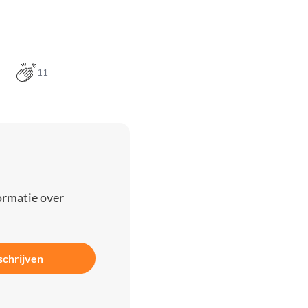
11
ormatie over
schrijven