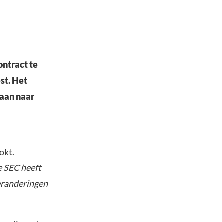
ontract te
st. Het
gaan naar
okt.
de SEC heeft
veranderingen