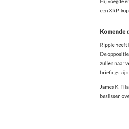
Hij voegde e
een XRP-kope
Komende 
Ripple heeft
De oppositie
zullen naar 
briefings zij
James K. Fila
beslissen ove