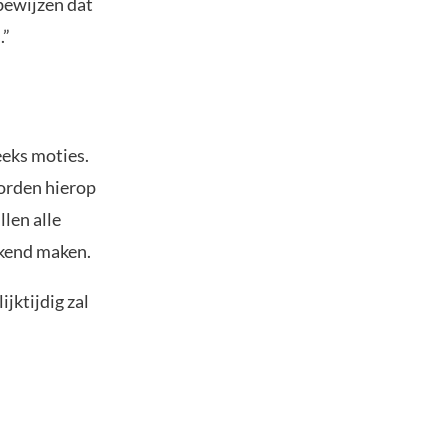
bewijzen dat
.”
eeks moties.
orden hierop
len alle
bekend maken.
jktijdig zal