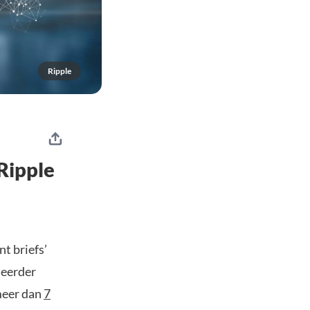
Ripple
 Ripple
t briefs’
 eerder
meer dan
7