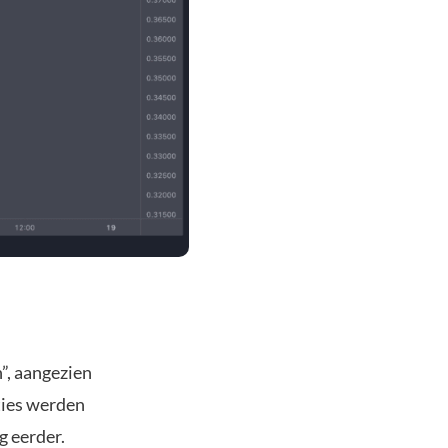
n”, aangezien
ties werden
 eerder.