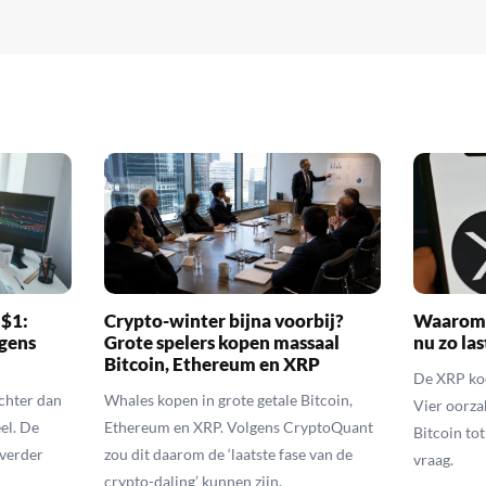
 $1:
Crypto-winter bijna voorbij?
Waarom 
gens
Grote spelers kopen massaal
nu zo las
Bitcoin, Ethereum en XRP
De XRP koer
echter dan
Whales kopen in grote getale Bitcoin,
Vier oorza
el. De
Ethereum en XRP. Volgens CryptoQuant
Bitcoin to
 verder
zou dit daarom de ‘laatste fase van de
vraag.
crypto-daling’ kunnen zijn.