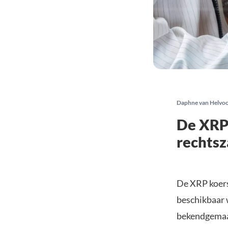
Daphne van Helvo
De XRP 
rechtsz
De XRP koers 
beschikbaar 
bekendgemaak