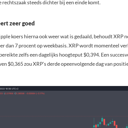
 rechtszaak steeds dichter bij een einde komt.
ert zeer goed
pple koers hierna ook weer wat is gedaald, behoudt XRP no
er dan 7 procent op weekbasis. XRP wordt momenteel ve
bereikte zelfs een dagelijks hoogteput $0,394. Een succesv
oven $0,365 zou XRP’s derde opeenvolgende dag van positi