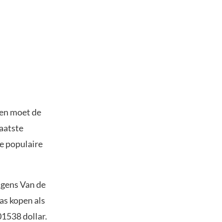
 en moet de
laatste
de populaire
lgens Van de
as kopen als
1538 dollar.