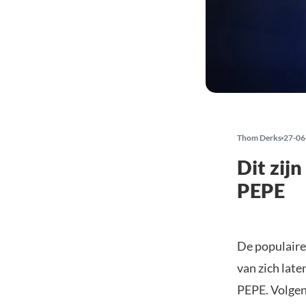
Thom Derks
27-06
Dit zij
PEPE
De populaire
van zich late
PEPE. Volgens