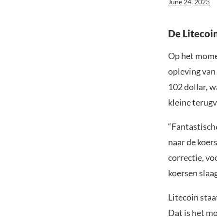
June 24, 2023
De Litecoi
Op het momen
opleving van 
102 dollar, 
kleine terug
“Fantastisch
naar de koers
correctie, vo
koersen slaag
Litecoin staa
Dat is het m