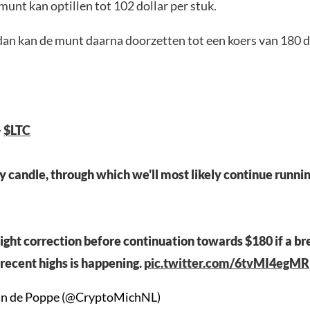
munt kan optillen tot 102 dollar per stuk.
 dan kan de munt daarna doorzetten tot een koers van 180 d
–
$LTC
 candle, through which we'll most likely continue runni
slight correction before continuation towards $180 if a b
recent highs is happening.
pic.twitter.com/6tvMI4egMR
an de Poppe (@CryptoMichNL)