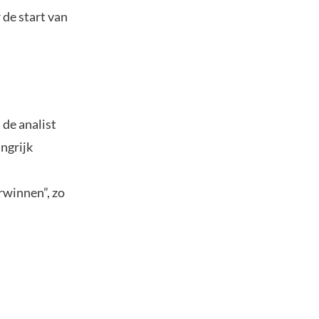
r de start van
de analist
angrijk
rwinnen”, zo