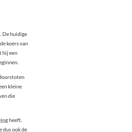
. De huidige
 de koers van
 hij een
eginnen.
 doorstoten
een kleine
ven die
ving
heeft.
e dus ook de