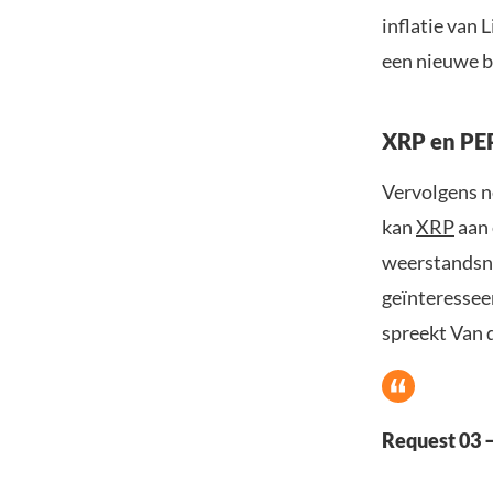
inflatie van 
een nieuwe bu
XRP en PE
Vervolgens n
kan
XRP
aan 
weerstandsni
geïnteressee
spreekt Van 
Request 03 