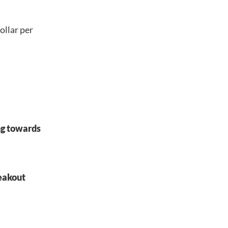
ollar per
ng towards
reakout