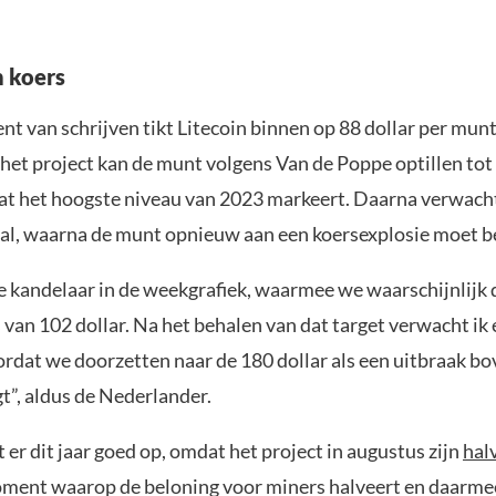
n koers
t van schrijven tikt Litecoin binnen op 88 dollar per munt
het project kan de munt volgens Van de Poppe optillen tot
wat het hoogste niveau van 2023 markeert. Daarna verwacht
val, waarna de munt opnieuw aan een koersexplosie moet b
e kandelaar in de weekgrafiek, waarmee we waarschijnlijk
 van 102 dollar. Na het behalen van dat target verwacht ik 
ordat we doorzetten naar de 180 dollar als een uitbraak bo
t”, aldus de Nederlander.
t er dit jaar goed op, omdat het project in augustus zijn
hal
oment waarop de beloning voor miners halveert en daarme