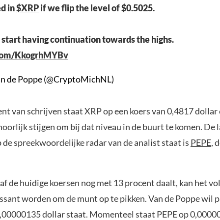
ed in
$XRP
if we flip the level of $0.5025.
start having continuation towards the highs.
r.com/KkogrhMYBv
an de Poppe (@CryptoMichNL)
t van schrijven staat XRP op een koers van 0,4817 dollar
orlijk stijgen om bij dat niveau in de buurt te komen. De 
p de spreekwoordelijke radar van de analist staat is
PEPE
, 
af de huidige koersen nog met 13 procent daalt, kan het vo
ssant worden om de munt op te pikken. Van de Poppe wil p
,00000135 dollar staat. Momenteel staat PEPE op 0,00000