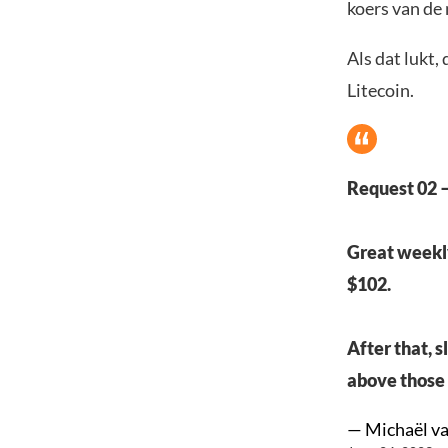
koers van de 
Als dat lukt,
Litecoin.
Request 02 
Great weekly
$102.
After that, 
above those 
— Michaël v