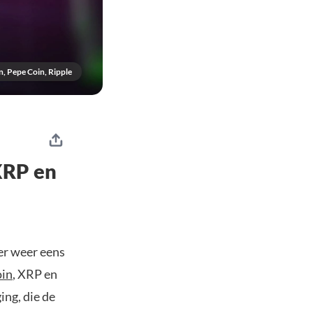
n, Pepe Coin, Ripple
 XRP en
er weer eens
oin
, XRP en
ing, die de