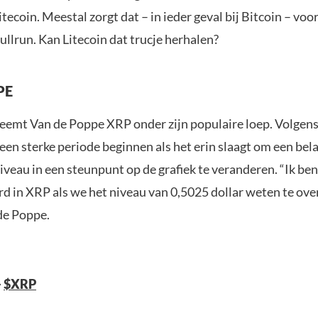
Litecoin. Meestal zorgt dat – in ieder geval bij Bitcoin – voo
llrun. Kan Litecoin dat trucje herhalen?
PE
eemt Van de Poppe XRP onder zijn populaire loep. Volgens 
een sterke periode beginnen als het erin slaagt om een bel
veau in een steunpunt op de grafiek te veranderen. “Ik ben
rd in XRP als we het niveau van 0,5025 dollar weten te ove
de Poppe.
–
$XRP