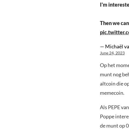
I'm interest
Then we can 
pic.twitte
— Michaël v
June 24, 2023
Op het momen
munt nog beho
altcoin die o
memecoin.
Als PEPE van
Poppe intere
de munt op 0