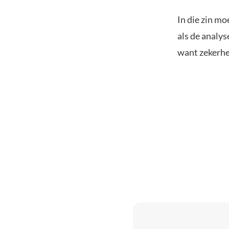
In die zin m
als de analys
want zekerhei