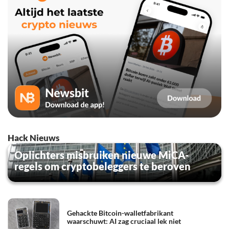
Hack Nieuws
Oplichters misbruiken nieuwe MiCA-
regels om cryptobeleggers te beroven
Gehackte Bitcoin-walletfabrikant
waarschuwt: AI zag cruciaal lek niet