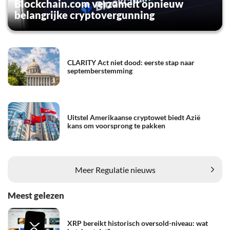
Blockchain.com verzamelt opnieuw
belangrijke cryptovergunning
CLARITY Act niet dood: eerste stap naar
septemberstemming
Uitstel Amerikaanse cryptowet biedt Azië
kans om voorsprong te pakken
Meer Regulatie nieuws
Meest gelezen
XRP bereikt historisch oversold-niveau: wat