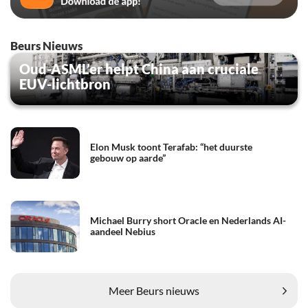
Beurs Nieuws
Oud-ASML’er helpt China aan cruciale
EUV-lichtbron
Elon Musk toont Terafab: “het duurste
gebouw op aarde”
Michael Burry short Oracle en Nederlands AI-
aandeel Nebius
Meer Beurs nieuws