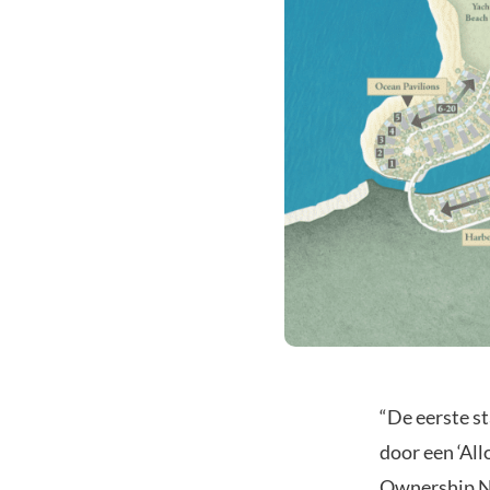
“De eerste st
door een ‘All
Ownership NFT