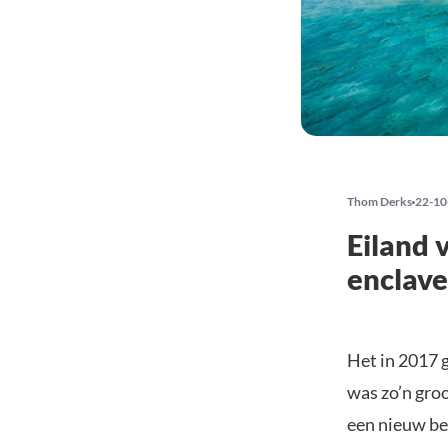
Thom Derks
22-10
Eiland 
enclave
Het in 2017 
was zo’n gro
een nieuw bed