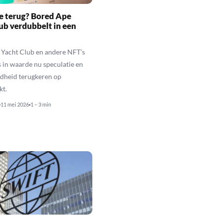
e terug? Bored Ape
ub verdubbelt in een
 Yacht Club en andere NFT’s
rs in waarde nu speculatie en
idheid terugkeren op
kt.
11 mei 2026
1 – 3 min