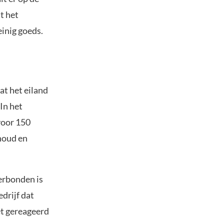
t het
einig goeds.
at het eiland
In het
voor 150
houd en
erbonden is
drijf dat
et gereageerd