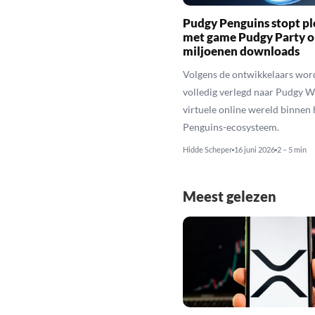
Pudgy Penguins stopt pl
met game Pudgy Party 
miljoenen downloads
Volgens de ontwikkelaars word
volledig verlegd naar Pudgy W
virtuele online wereld binnen
Penguins-ecosysteem.
Hidde Scheper
16 juni 2026
2 – 5 min
Meest gelezen