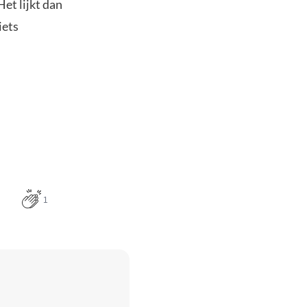
et lijkt dan
iets
1