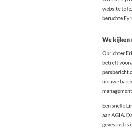
website te le
beruchte Fyre
We kijken 
Oprichter Er
betreft voora
persbericht 
nieuwe banen
management 
Een snelle L
aan AGIA. Da
gevestigd is 