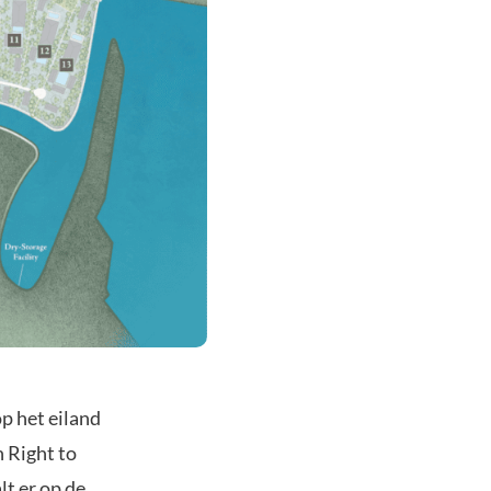
op het eiland
n Right to
lt er op de