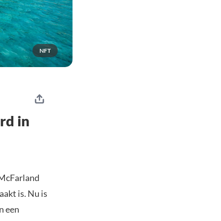
NFT
rd in
y McFarland
akt is. Nu is
in een