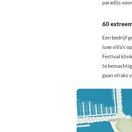
paradijs voo
60 extreem 
Een bedrijf
luxe villa’s 
Festival klin
te bemachtig
gaan straks v