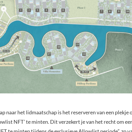
ap naar het lidmaatschap is het reserveren van een plekje 
owlist NFT’ te minten. Dit verzekert je van het recht om ee
 te minten tijdens de exclusieve Allowlist periode”, zo va