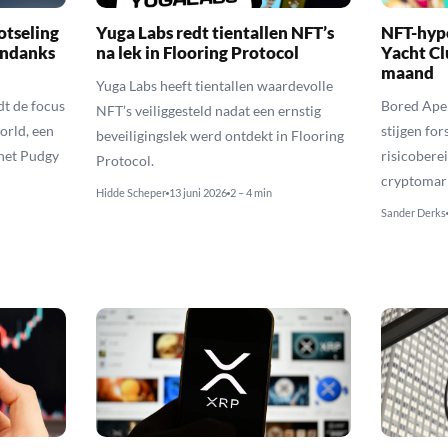
otseling
Yuga Labs redt tientallen NFT’s
NFT-hyp
ondanks
na lek in Flooring Protocol
Yacht Cl
maand
Yuga Labs heeft tientallen waardevolle
t de focus
Bored Ape
NFT’s veiliggesteld nadat een ernstig
orld, een
stijgen fo
beveiligingslek werd ontdekt in Flooring
 het Pudgy
risicobere
Protocol.
cryptomar
Hidde Scheper
13 juni 2026
2 – 4 min
Sander Derks