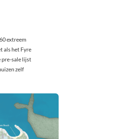
 60 extreem
t als het Fyre
pre-sale lijst
uizen zelf