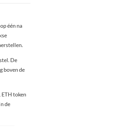
e op één na
kse
herstellen.
stel. De
ig boven de
 1 ETH token
in de