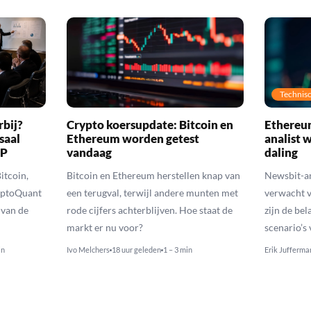
Technisc
rbij?
Crypto koersupdate: Bitcoin en
Ethereum
saal
Ethereum worden getest
analist 
RP
vandaag
daling
itcoin,
Bitcoin en Ethereum herstellen knap van
Newsbit-an
yptoQuant
een terugval, terwijl andere munten met
verwacht v
 van de
rode cijfers achterblijven. Hoe staat de
zijn de be
markt er nu voor?
scenario’s
in
Ivo Melchers
18 uur geleden
1 – 3 min
Erik Jufferma