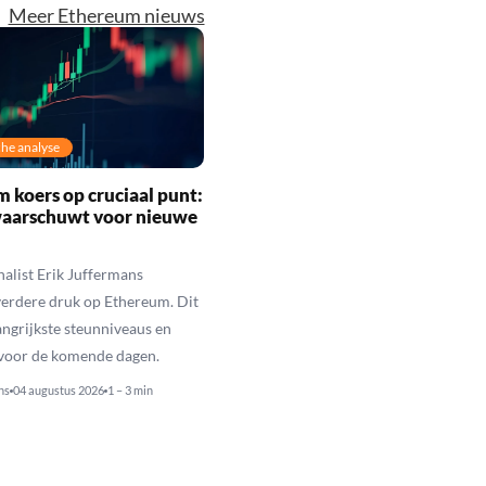
Meer Ethereum nieuws
he analyse
 koers op cruciaal punt:
waarschuwt voor nieuwe
alist Erik Juffermans
erdere druk op Ethereum. Dit
langrijkste steunniveaus en
 voor de komende dagen.
ns
04 augustus 2026
1 – 3 min