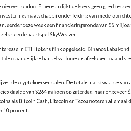
e nieuws rondom Ethereum lijkt de koers geen goed te doen
investeringsmaatschappij onder leiding van mede-oprichte
an, eerder deze week een financieringsronde van $5 miljoen
 gebaseerde kaartspel SkyWeaver.
interesse in ETH tokens flink opgeleefd.
Binance Labs
kondi
totale maandelijkse handelsvolume de afgelopen maand st
ijven de cryptokoersen dalen. De totale marktwaarde van a
ncies
daalde
van $264 miljoen op zaterdag, naar ongeveer 
oins als Bitcoin Cash, Litecoin en Tezos noteren allemaal 
n 10 procent.