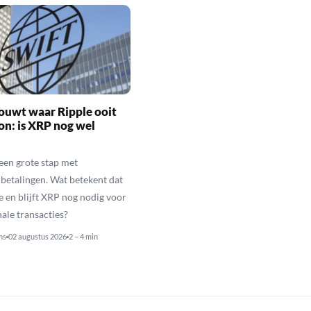
ouwt waar Ripple ooit
n: is XRP nog wel
een grote stap met
betalingen. Wat betekent dat
e en blijft XRP nog nodig voor
nale transacties?
ns
02 augustus 2026
2 – 4 min