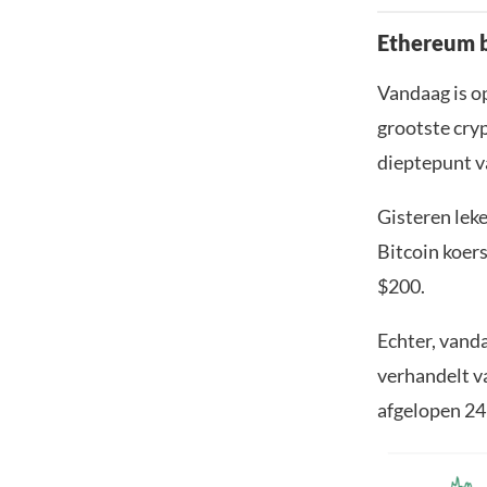
Ethereum b
Vandaag is o
grootste cryp
dieptepunt va
Gisteren leke
Bitcoin koers
$200.
Echter, vanda
verhandelt v
afgelopen 24