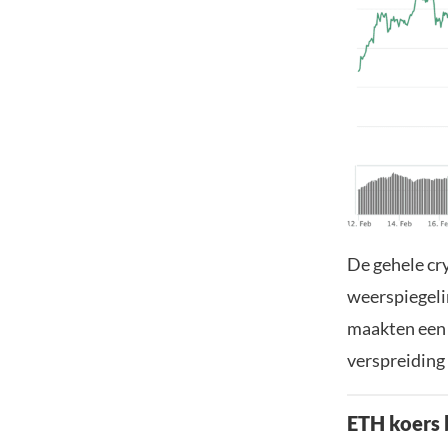
De gehele cr
weerspiegeli
maakten een 
verspreiding
ETH koers 