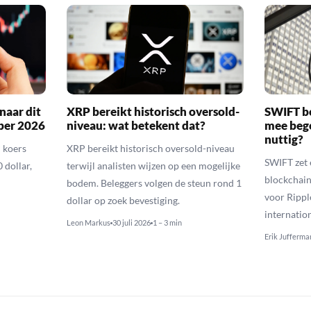
naar dit
XRP bereikt historisch oversold-
SWIFT b
ber 2026
niveau: wat betekent dat?
mee bego
nuttig?
 koers
XRP bereikt historisch oversold-niveau
SWIFT zet 
 dollar,
terwijl analisten wijzen op een mogelijke
blockchain
bodem. Beleggers volgen de steun rond 1
voor Rippl
dollar op zoek bevestiging.
internatio
Leon Markus
30 juli 2026
1 – 3 min
Erik Jufferma