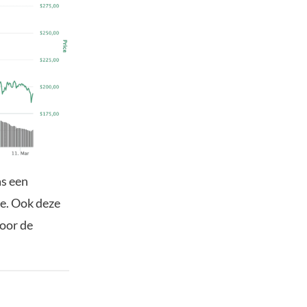
as een
e. Ook deze
oor de