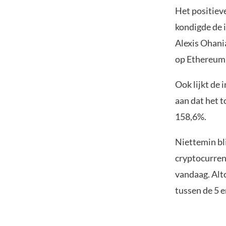
Het positiev
kondigde de 
Alexis Ohani
op Ethereum
Ook lijkt de 
aan dat het 
158,6%.
Niettemin bl
cryptocurre
vandaag. Altc
tussen de 5 e