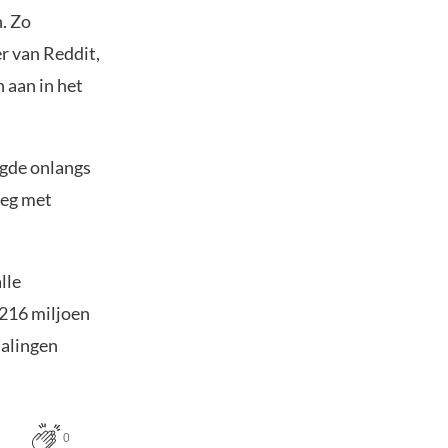
. Zo
r van Reddit,
 aan in het
gde onlangs
eeg met
lle
$216 miljoen
dalingen
0