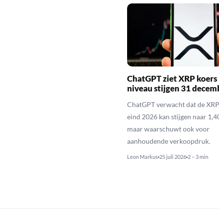
ChatGPT ziet XRP koers 
niveau stijgen 31 decem
ChatGPT verwacht dat de XRP
eind 2026 kan stijgen naar 1,40
maar waarschuwt ook voor
aanhoudende verkoopdruk.
Leon Markus
25 juli 2026
2 – 3 min