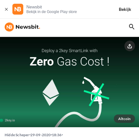
Newsbit
Bekijk
Bekijk in de Google Play store
Altcoin
Hidde Scheper
29-09-2020
18:36