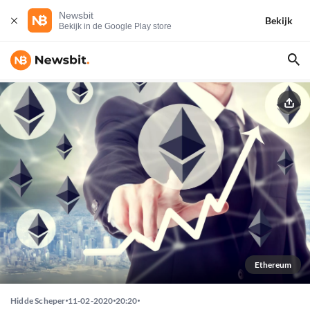
Newsbit
Bekijk
Bekijk in de Google Play store
Ethereum
Hidde Scheper
11-02-2020
20:20