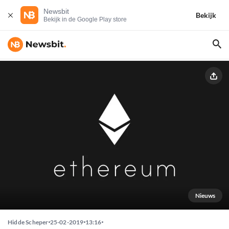
Newsbit
Bekijk
Bekijk in de Google Play store
Nieuws
Hidde Scheper
25-02-2019
13:16