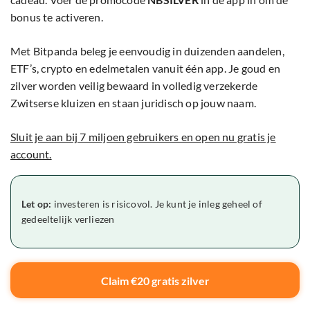
bonus te activeren.
Met Bitpanda beleg je eenvoudig in duizenden aandelen,
ETF’s, crypto en edelmetalen vanuit één app. Je goud en
zilver worden veilig bewaard in volledig verzekerde
Zwitserse kluizen en staan juridisch op jouw naam.
Sluit je aan bij 7 miljoen gebruikers en open nu gratis je
account.
Let op:
investeren is risicovol. Je kunt je inleg geheel of
gedeeltelijk verliezen
Claim €20 gratis zilver