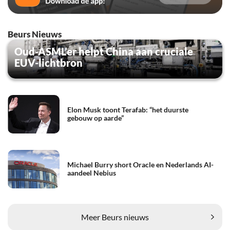
Beurs Nieuws
Oud-ASML’er helpt China aan cruciale
EUV-lichtbron
Elon Musk toont Terafab: “het duurste
gebouw op aarde”
Michael Burry short Oracle en Nederlands AI-
aandeel Nebius
Meer Beurs nieuws