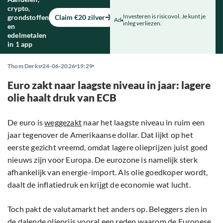
crypto,
Investeren is risicovol. Je kunt je
grondstoffen
Claim €20 zilver
Ad
inleg verliezen.
en
edelmetalen
in 1 app
Thom Derks
24-06-2026
19:29
Euro zakt naar laagste niveau in jaar: lagere
olie haalt druk van ECB
De euro is
weggezakt
naar het laagste niveau in ruim een
jaar tegenover de Amerikaanse dollar. Dat lijkt op het
eerste gezicht vreemd, omdat lagere olieprijzen juist goed
nieuws zijn voor Europa. De eurozone is namelijk sterk
afhankelijk van energie-import. Als olie goedkoper wordt,
daalt de inflatiedruk en krijgt de economie wat lucht.
Toch pakt de valutamarkt het anders op. Beleggers zien in
de dalende olieprijs vooral een reden waarom de Europese