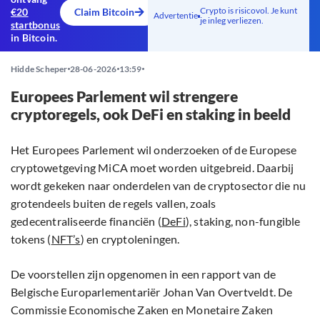
Crypto is risicovol. Je kunt
€20
Claim Bitcoin
Advertentie
je inleg verliezen.
startbonus
in Bitcoin.
Hidde Scheper
28-06-2026
13:59
Europees Parlement wil strengere
cryptoregels, ook DeFi en staking in beeld
Het Europees Parlement wil onderzoeken of de Europese
cryptowetgeving MiCA moet worden uitgebreid. Daarbij
wordt gekeken naar onderdelen van de cryptosector die nu
grotendeels buiten de regels vallen, zoals
gedecentraliseerde financiën (
DeFi
), staking, non-fungible
tokens (
NFT’s
) en cryptoleningen.
De voorstellen zijn opgenomen in een rapport van de
Belgische Europarlementariër Johan Van Overtveldt. De
Commissie Economische Zaken en Monetaire Zaken