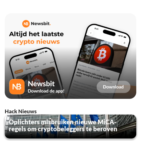
Hack Nieuws
Oplichters misbruiken nieuwe MiCA-
regels om cryptobeleggers te beroven