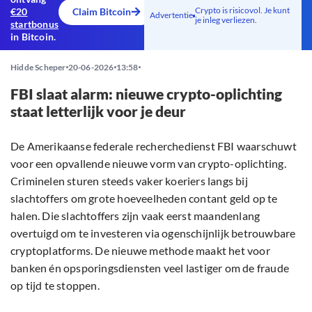
Crypto is risicovol. Je kunt
€20
Claim Bitcoin
Advertentie
je inleg verliezen.
startbonus
in Bitcoin.
Hidde Scheper
20-06-2026
13:58
FBI slaat alarm: nieuwe crypto-oplichting
staat letterlijk voor je deur
De Amerikaanse federale recherchedienst FBI waarschuwt
voor een opvallende nieuwe vorm van crypto-oplichting.
Criminelen sturen steeds vaker koeriers langs bij
slachtoffers om grote hoeveelheden contant geld op te
halen. Die slachtoffers zijn vaak eerst maandenlang
overtuigd om te investeren via ogenschijnlijk betrouwbare
cryptoplatforms. De nieuwe methode maakt het voor
banken én opsporingsdiensten veel lastiger om de fraude
op tijd te stoppen.