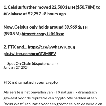
1. Celsius further moved 22,500
($50.78M) to
$ETH
at $2,257 ~8 hours ago.
#Coinbase
Now, Celsius only holds around 39,969
$ETH
($90.9M).
https://t.co/py1kBSBxsc
2. FTX and…
https://t.co/GWh1WrCxCq
pic.twitter.com/nrqGT3M5EV
— Spot On Chain (@spotonchain)
January 27, 2024
FTX is dramatisch voor crypto
Als eerste is het omvallen van FTX natuurlijk dramatisch
geweest voor de reputatie van crypto. We hadden al een
“Wild West” reputatie voor een groot deel van de wereld en