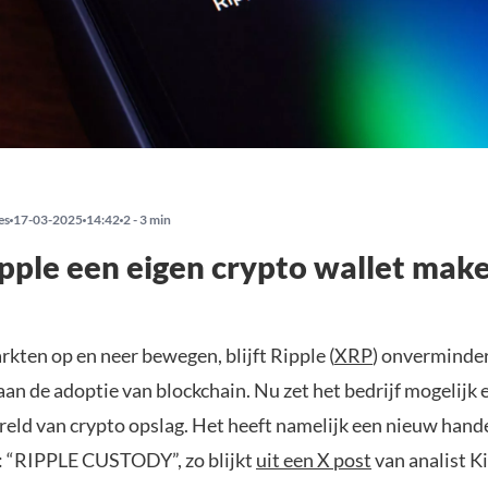
es
17-03-2025
14:42
2 - 3 min
pple een eigen crypto wallet mak
rkten op en neer bewegen, blijft Ripple (
XRP
) onverminde
an de adoptie van blockchain. Nu zet het bedrijf mogelijk 
ereld van crypto opslag. Het heeft namelijk een nieuw han
 “RIPPLE CUSTODY”, zo blijkt
uit een X post
van analist K