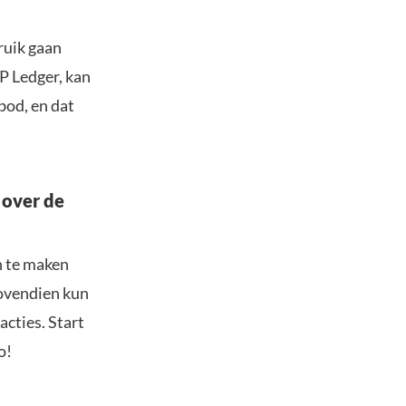
ruik gaan
P Ledger, kan
bod, en dat
 over de
n te maken
Bovendien kun
acties. Start
o!