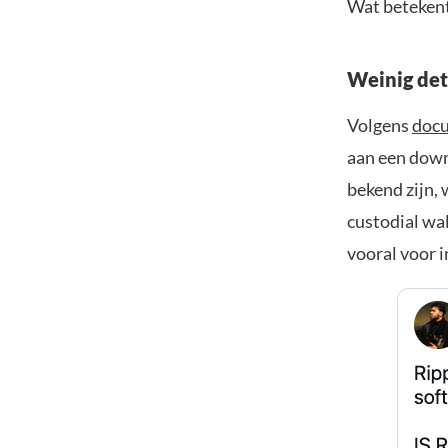
Wat betekent 
Weinig det
Volgens
docu
aan een down
bekend zijn, 
custodial wal
vooral voor i