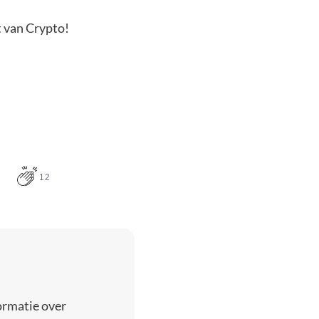
t van Crypto!
12
ormatie over