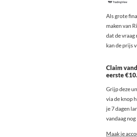
Als grote fin
maken van Ri
dat de vraag
kan de prijs 
Claim vand
eerste €10
Grijp deze u
via de knop h
je 7 dagen la
vandaag nog e
Maak je accou