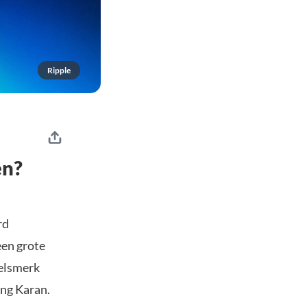
Ripple
en?
rd
een grote
delsmerk
ing Karan.