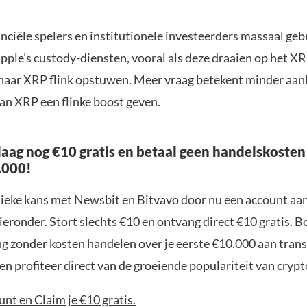
anciële spelers en institutionele investeerders massaal geb
pple’s custody-diensten, vooral als deze draaien op het XR
 naar XRP flink opstuwen. Meer vraag betekent minder aan
van XRP een flinke boost geven.
aag nog €10 gratis en betaal geen handelskosten
.000!
nieke kans met Newsbit en Bitvavo door nu een account aa
ieronder. Stort slechts €10 en ontvang direct €10 gratis. 
ng zonder kosten handelen over je eerste €10.000 aan trans
n profiteer direct van de groeiende populariteit van crypt
nt en Claim je €10 gratis.