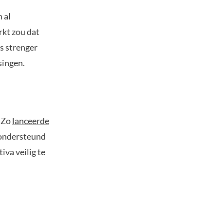
 al
rkt zou dat
s strenger
singen.
. Zo
lanceerde
, ondersteund
iva veilig te