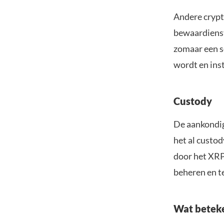
Andere crypt
bewaardienste
zomaar een s
wordt en ins
Custody
De aankondigi
het al custod
door het XRP 
beheren en t
Wat beteke