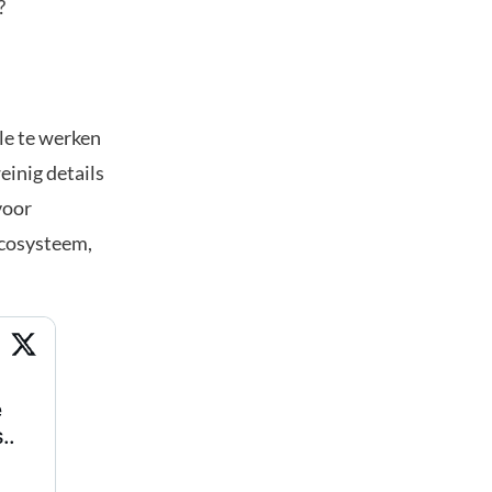
?
ple te werken
inig details
voor
 ecosysteem,