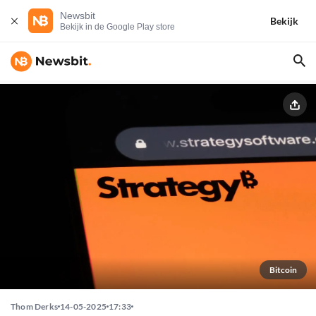
Newsbit
Bekijk
Bekijk in de Google Play store
Bitcoin
Thom Derks
14-05-2025
17:33