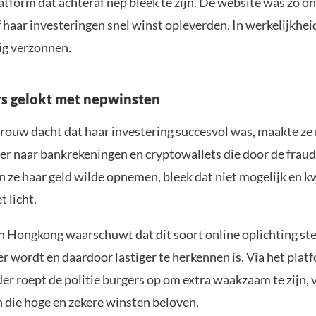
atform dat achteraf nep bleek te zijn. De website was zo 
f haar investeringen snel winst opleverden. In werkelijkhe
dig verzonnen.
rs gelokt met nepwinsten
rouw dacht dat haar investering succesvol was, maakte z
ver naar bankrekeningen en cryptowallets die door de fra
n ze haar geld wilde opnemen, bleek dat niet mogelijk en 
t licht.
an Hongkong waarschuwt dat dit soort online oplichting st
r wordt en daardoor lastiger te herkennen is. Via het plat
r roept de politie burgers op om extra waakzaam te zijn, v
 die hoge en zekere winsten beloven.