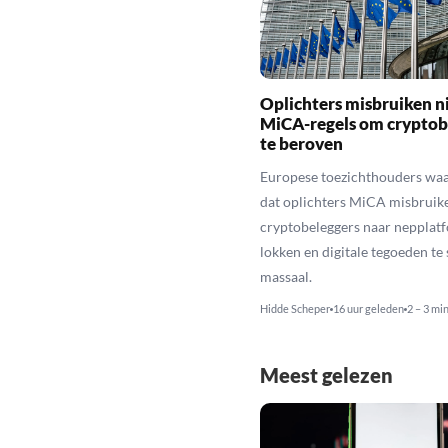
Oplichters misbruiken 
MiCA-regels om cryptob
te beroven
Europese toezichthouders wa
dat oplichters MiCA misbruik
cryptobeleggers naar nepplatf
lokken en digitale tegoeden te 
massaal.
Hidde Scheper
16 uur geleden
2 – 3 mi
Meest gelezen