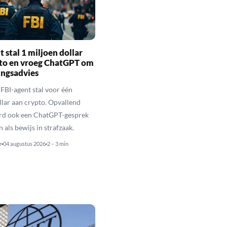
t stal 1 miljoen dollar
pto en vroeg ChatGPT om
ingsadvies
FBI-agent stal voor één
llar aan crypto. Opvallend
rd ook een ChatGPT-gesprek
als bewijs in strafzaak.
r
04 augustus 2026
2 – 3 min