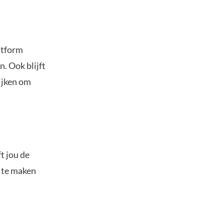
atform
. Ook blijft
lijken om
t jou de
s te maken