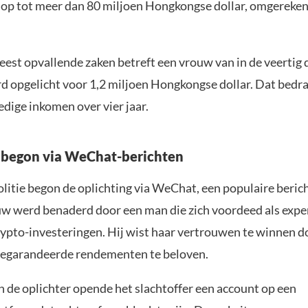
 op tot meer dan 80 miljoen Hongkongse dollar, omgereken
.
est opvallende zaken betreft een vrouw van in de veertig d
d opgelicht voor 1,2 miljoen Hongkongse dollar. Dat bedrag
edige inkomen over vier jaar.
 begon via WeChat-berichten
olitie begon de oplichting via WeChat, een populaire beric
uw werd benaderd door een man die zich voordeed als expe
rypto-investeringen. Hij wist haar vertrouwen te winnen d
egarandeerde rendementen te beloven.
n de oplichter opende het slachtoffer een account op een