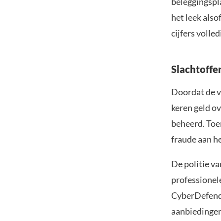
beleggingspl
het leek also
cijfers volle
Slachtoffe
Doordat de v
keren geld o
beheerd. Toe
fraude aan he
De politie v
professionele
CyberDefende
aanbiedingen