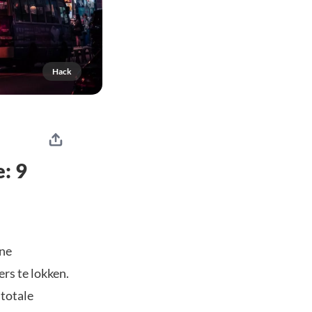
Hack
: 9
ine
rs te lokken.
 totale