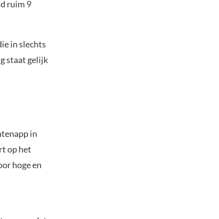
d ruim 9
ie in slechts
 staat gelijk
htenapp in
rt op het
oor hoge en