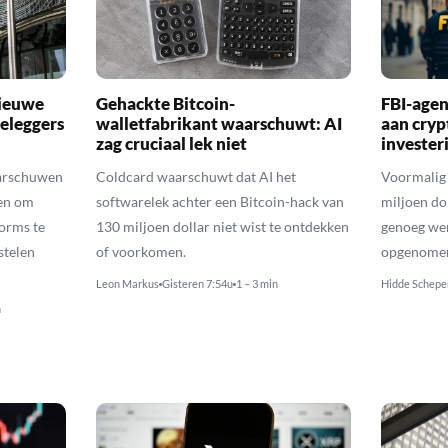
nieuwe
Gehackte Bitcoin-
FBI-agen
eleggers
walletfabrikant waarschuwt: AI
aan cry
zag cruciaal lek niet
invester
arschuwen
Coldcard waarschuwt dat AI het
Voormalig 
en om
softwarelek achter een Bitcoin-hack van
miljoen do
orms te
130 miljoen dollar niet wist te ontdekken
genoeg we
stelen
of voorkomen.
opgenomen 
Leon Markus
Gisteren 7:54u
1 – 3 min
Hidde Schepe
n