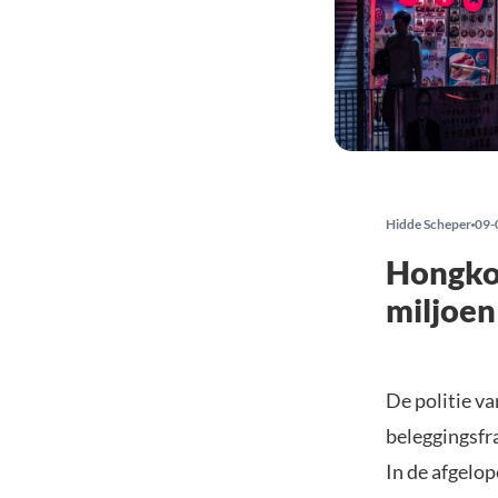
Hidde Scheper
09-
Hongko
miljoen
De politie v
beleggingsfr
In de afgelo