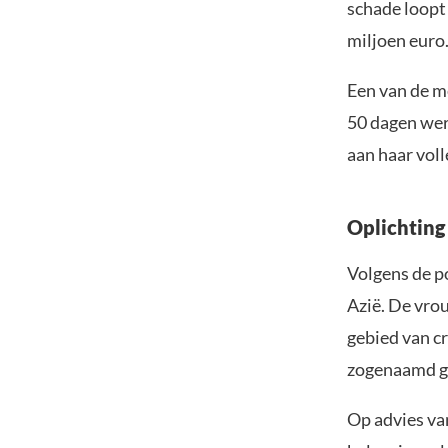
schade loopt
miljoen euro
Een van de me
50 dagen wer
aan haar voll
Oplichting
Volgens de p
Azië. De vro
gebied van c
zogenaamd g
Op advies va