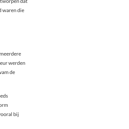
ontworpen dat
id waren die
e meerdere
udeur werden
kwam de
eeds
form
ooral bij