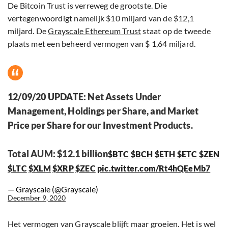
De Bitcoin Trust is verreweg de grootste. Die
vertegenwoordigt namelijk $10 miljard van de $12,1
miljard. De
Grayscale Ethereum Trust
staat op de tweede
plaats met een beheerd vermogen van $ 1,64 miljard.
12/09/20 UPDATE: Net Assets Under
Management, Holdings per Share, and Market
Price per Share for our Investment Products.
Total AUM: $12.1 billion
$BTC
$BCH
$ETH
$ETC
$ZEN
$LTC
$XLM
$XRP
$ZEC
pic.twitter.com/Rt4hQEeMb7
— Grayscale (@Grayscale)
December 9, 2020
Het vermogen van Grayscale blijft maar groeien. Het is wel