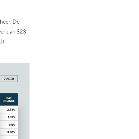
heer. De
eer dan $23
dt