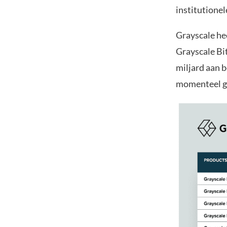
institutionel
Grayscale he
Grayscale Bi
miljard aan 
momenteel ge