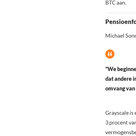
BTC aan.
Pensioenfo
Michael Sonn
“We beginnen
dat andere i
omvang van d
Grayscale is 
3 procent va
vermogensbeh