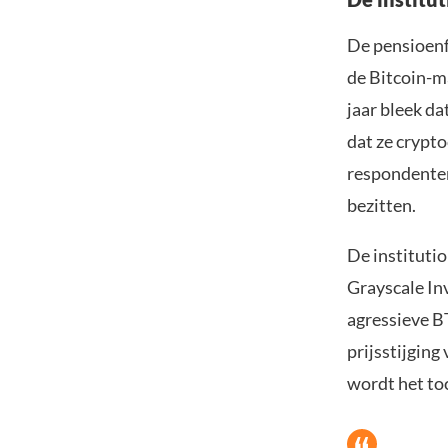
De pensioenf
de Bitcoin-m
jaar bleek da
dat ze crypt
respondenten 
bezitten.
De instituti
Grayscale In
agressieve B
prijsstijging 
wordt het toc