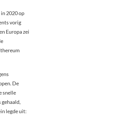
 in 2020 op
ents vorig
 en Europa zei
de
 Ethereum
gens
appen. De
e snelle
s gehaald,
in legde uit: