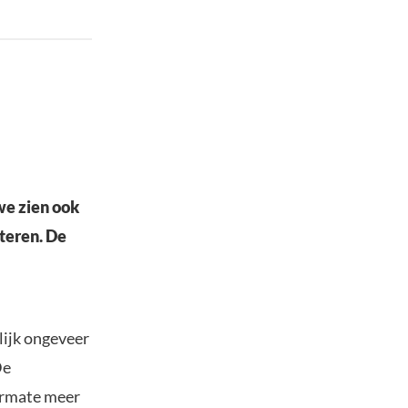
we zien ook
steren. De
lijk ongeveer
De
armate meer