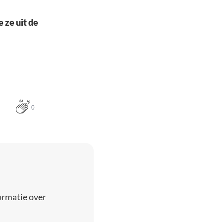
 ze uit de
0
ormatie over