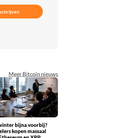
schrijven
Meer Bitcoin nieuws
inter bijna voorbij?
elers kopen massaal
 Ethereum en XRP