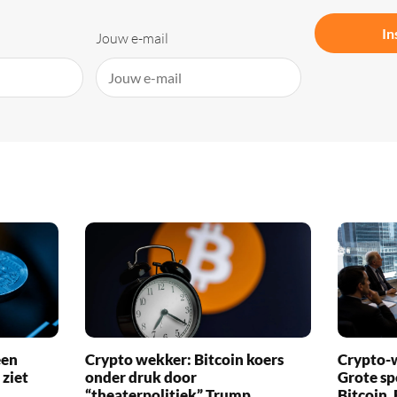
In
Jouw e-mail
een
Crypto wekker: Bitcoin koers
Crypto-w
 ziet
onder druk door
Grote sp
“theaterpolitiek” Trump
Bitcoin,