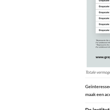
Totale vermoge
Geïnteressee
maak een acc
De institu