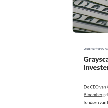
Leon Markus
09-0
Graysca
investe
De CEO van G
Bloomberg
d
fondsen van 