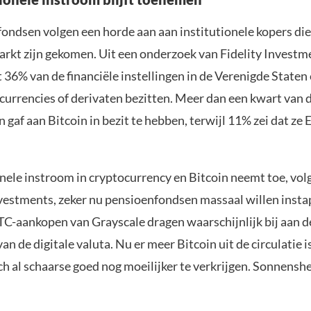
ondsen volgen een horde aan aan institutionele kopers die
arkt zijn gekomen. Uit een onderzoek van Fidelity Investm
t 36% van de financiële instellingen in de Verenigde Staten
ocurrencies of derivaten bezitten. Meer dan een kwart van 
gaf aan Bitcoin in bezit te hebben, terwijl 11% zei dat ze
onele instroom in cryptocurrency en Bitcoin neemt toe, vol
vestments, zeker nu pensioenfondsen massaal willen inst
TC-aankopen van Grayscale dragen waarschijnlijk bij aan d
van de digitale valuta. Nu er meer Bitcoin uit de circulatie i
h al schaarse goed nog moeilijker te verkrijgen. Sonnenshe