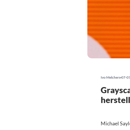
Ivo Melchers
07-0
Graysca
herstel
Michael Sayl