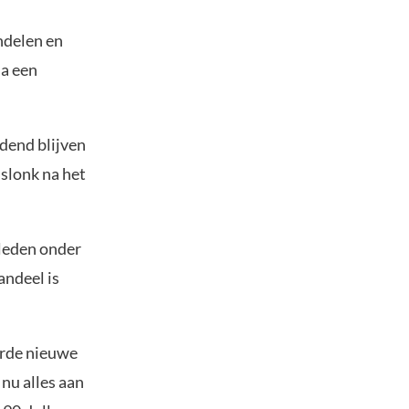
ndelen en
na een
idend blijven
 slonk na het
eleden onder
andeel is
aarde nieuwe
nu alles aan