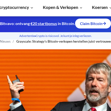
cryptocurrency
Kopen & Verkopen
Koersen
Bitvavo: ontvang
€20 startbonus
in Bitcoin.
Claim Bitcoin
Advertentie
Crypto is risicovol. Je kunt je inleg verliezen.
 Nieuws
Grayscale: Strategy’s Bitcoin-verkopen herstellen juist vertrouwe