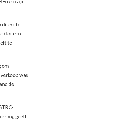
elen om zijn
 direct te
e (tot een
eft te
eg om
e verkoop was
tand de
 STRC-
oorrang geeft