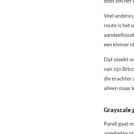
doet om het v
Veel andere o
route is het
aandeelhoude
een kleiner s
Dat steekt nu
van zijn Bitc
die erachter 
alleen maar 
Grayscale 
Pandl gaat n
zogeheten sta