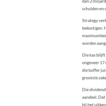
dan 2 miljard
schulden en 
Strategy ver
bekostigen. 
maximumbedra
worden aang
Die kas blijf
ongeveer 17 
die buffer ju
grootste zake
Die dividend
aandeel. Dat 
bij het uitke