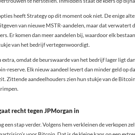
ertrouwen te herstellen. Inmiddels staat de koers op bijna 
pties heeft Strategy op dit moment ook niet. De enige alt
 uitgeven van nieuwe MSTR-aandelen, maar dat verwatert 
rs. Er komen dan meer aandelen bij, waardoor elk bestaa
tukje van het bedrijf vertegenwoordigt.
 extra, omdat de beurswaarde van het bedrijf lager ligt da
oin-reserve. Elk nieuw aandeel levert dan minder geld op d
zit. Zittende aandeelhouders zien hun stukje van de Bitcoi
krimpen.
gaat recht tegen JPMorgan in
og een stap verder. Volgens hem verkleinen de verkopen zel
artrisico’s voor Bitcoin. Dat is de kleine kans op een extre