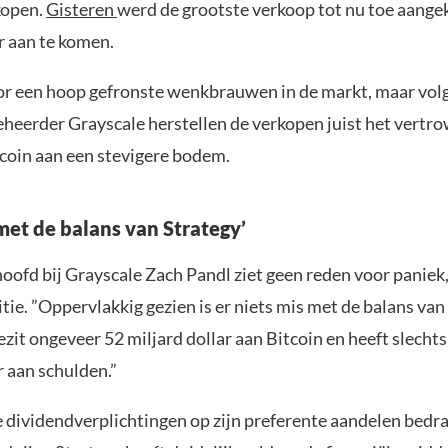
kopen.
Gisteren
werd de grootste verkoop tot nu toe aange
r aan te komen.
or een hoop gefronste wenkbrauwen in de markt, maar vol
eerder Grayscale herstellen de verkopen juist het vertr
tcoin aan een stevigere bodem.
met de balans van Strategy’
ofd bij Grayscale Zach Pandl ziet geen reden voor paniek, 
titie. ”Oppervlakkig gezien is er niets mis met de balans van
ezit ongeveer 52 miljard dollar aan Bitcoin en heeft slechts
r aan schulden.”
se dividendverplichtingen op zijn preferente aandelen bed