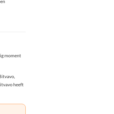
een
stig moment
Bitvavo,
Bitvavo heeft