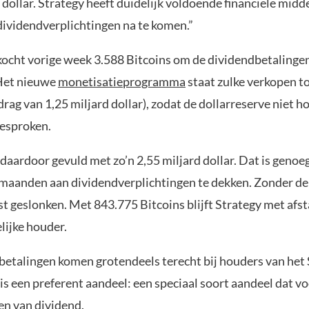
 dollar. Strategy heeft duidelijk voldoende financiële midd
dividendverplichtingen na te komen.”
kocht vorige week 3.588 Bitcoins om de dividendbetalingen
Het nieuwe
monetisatieprogramma
staat zulke verkopen to
g van 1,25 miljard dollar), zodat de dollarreserve niet ho
esproken.
t daardoor gevuld met zo’n 2,55 miljard dollar. Dat is geno
maanden aan dividendverplichtingen te dekken. Zonder d
ist geslonken. Met 843.775 Bitcoins blijft Strategy met afs
lijke houder.
betalingen komen grotendeels terecht bij houders van het
is een preferent aandeel: een speciaal soort aandeel dat v
ren van dividend.