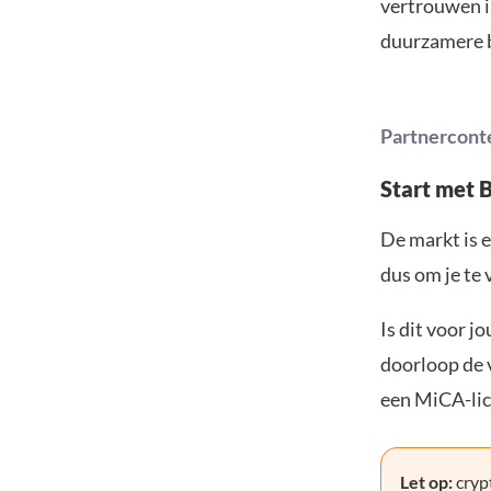
vertrouwen in
duurzamere b
Partnercont
Start met 
De markt is e
dus om je te 
Is dit voor j
doorloop de v
een MiCA-lic
Let op:
crypt