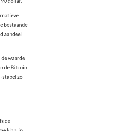
90 dollar.
ernatieve
de bestaande
nd aandeel
n de waarde
an de Bitcoin
n-stapel zo
fs de
me klap, in