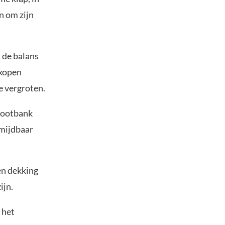
n om zijn
 de balans
rkopen
e vergroten.
grootbank
rmijdbaar
en dekking
ijn.
 het