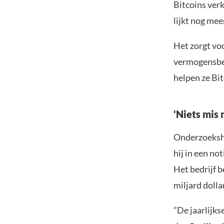
Bitcoins ver
lijkt nog mee
Het zorgt vo
vermogensbeh
helpen ze Bi
‘Niets mis 
Onderzoeksho
hij in een no
Het bedrijf b
miljard dolla
”De jaarlijk