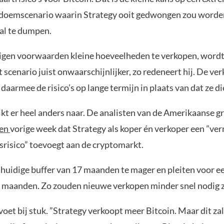
t doemscenario waarin Strategy ooit gedwongen zou worde
al te dumpen.
igen voorwaarden kleine hoeveelheden te verkopen, wordt
t scenario juist onwaarschijnlijker, zo redeneert hij. De ve
aarmee de risico’s op lange termijn in plaats van dat ze di
kt er heel anders naar. De analisten van de Amerikaanse 
en
vorige week dat Strategy als koper én verkoper een ”ve
srisico” toevoegt aan de cryptomarkt.
e huidige buffer van 17 maanden te mager en pleiten voor e
6 maanden. Zo zouden nieuwe verkopen minder snel nodig z
oet bij stuk. ”Strategy verkoopt meer Bitcoin. Maar dit zal