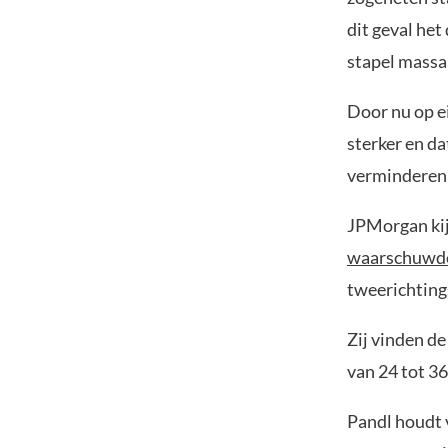
dit geval he
stapel massa
Door nu op e
sterker en da
verminderen d
JPMorgan kij
waarschuwd
tweerichting
Zij vinden d
van 24 tot 3
Pandl houdt v