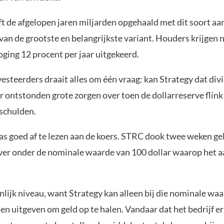
ft de afgelopen jaren miljarden opgehaald met dit soort aa
an de grootste en belangrijkste variant. Houders krijgen 
ging 12 procent per jaar uitgekeerd.
esteerders draait alles om één vraag: kan Strategy dat div
 ontstonden grote zorgen over toen de dollarreserve flink
 schulden.
was goed af te lezen aan de koers. STRC dook twee weken g
, ver onder de nominale waarde van 100 dollar waarop het a
jnlijk niveau, want Strategy kan alleen bij die nominale w
 uitgeven om geld op te halen. Vandaar dat het bedrijf er 