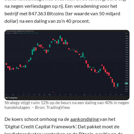
na negen verliesdagen op rij. Een verademing voor het
bedrijf met 847.363 Bitcoins (ter waarde van 50 miljard
dollar) na een daling van zo’n 40 procent.
Strategy stijgt ruim 12% op de beurs na een daling van 40% in negen
handelsdagen. – Bron: TradingView
De koers schoot omhoog na de
aankondiging
van het
‘Digital Credit Capital Framework’. Dat pakket moet de
kredietproducten versterken en de Bitcoin-positie op de