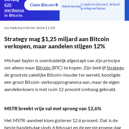
Crypto is risicovol. Je kunt
€20
Claim Bitcoin
Advertentie
je inleg verliezen.
startbonus
in Bitcoin.
Ivo Melchers
30-06-2026
11:35
Strategy mag $1,25 miljard aan Bitcoin
verkopen, maar aandelen stijgen 12%
Michael Saylor is overduidelijk afgestapt van zijn principe
om alleen maar
Bitcoin
(BTC) te kopen. Zijn bedrijf
Strategy
,
de grootste zakelijke Bitcoin-houder ter wereld, kondigde
een groot Bitcoin-verkoopprogramma aan, maar de eigen
aandelenkoers is met ruim 12 procent omhoog geknald.
MSTR breekt vrije val met sprong van 12,6%
Het MSTR-aandeel klom gisteren 12,6 procent. Dat is de
beste handelsdag sinds 6 februari en de eerste groene dag