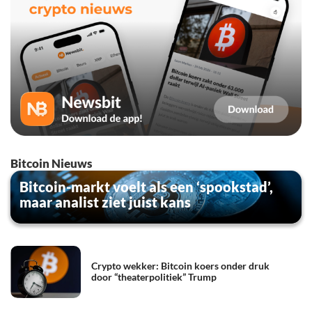
Bitcoin Nieuws
Bitcoin-markt voelt als een ‘spookstad’,
maar analist ziet juist kans
Crypto wekker: Bitcoin koers onder druk
door “theaterpolitiek” Trump