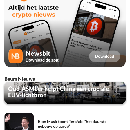
Beurs Nieuws
Oud-ASML’er helpt China aan cruciale
EUV-lichtbron
Elon Musk toont Terafab: “het duurste
gebouw op aarde”