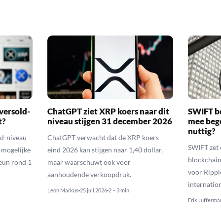
versold-
ChatGPT ziet XRP koers naar dit
SWIFT b
t?
niveau stijgen 31 december 2026
mee bego
nuttig?
ld-niveau
ChatGPT verwacht dat de XRP koers
SWIFT zet 
n mogelijke
eind 2026 kan stijgen naar 1,40 dollar,
blockchain
eun rond 1
maar waarschuwt ook voor
voor Rippl
aanhoudende verkoopdruk.
internatio
Leon Markus
25 juli 2026
2 – 3 min
Erik Jufferma