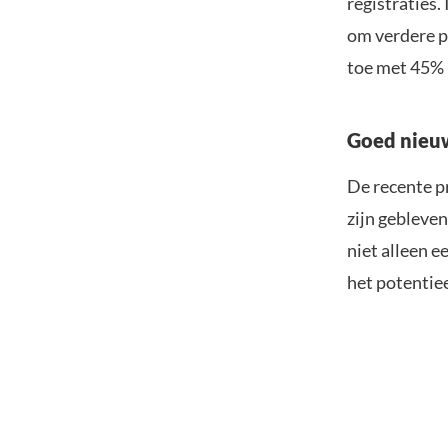
registraties.
om verdere p
toe met 45% 
Goed nieuw
De recente p
zijn gebleve
niet alleen 
het potentie