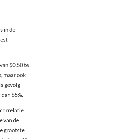
s in de
eest
 van $0,50 te
e, maar ook
ls gevolg
r dan 85%.
 correlatie
e van de
de grootste