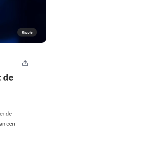
Ripple
 de
kende
an een