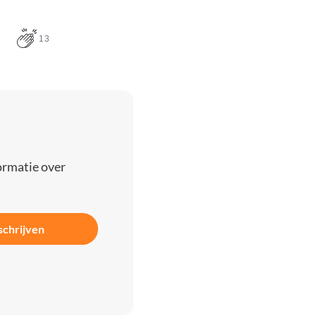
13
ormatie over
schrijven