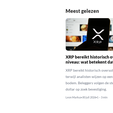
Meest gelezen
XRP bereikt historisch o
niveau: wat betekent da
XRP bereikt historisch overso
terwijl analisten wijzen op ee
bodem. Beleggers volgen de st
dollar op zoek bevestiging.
Leon Markus
30 juli 2026
1 – 3 min