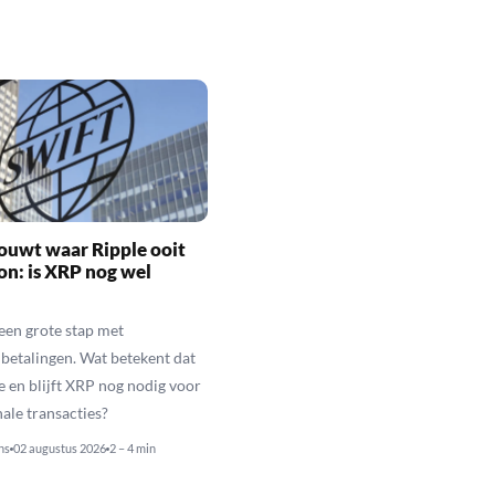
ouwt waar Ripple ooit
n: is XRP nog wel
een grote stap met
betalingen. Wat betekent dat
e en blijft XRP nog nodig voor
nale transacties?
ns
02 augustus 2026
2 – 4 min