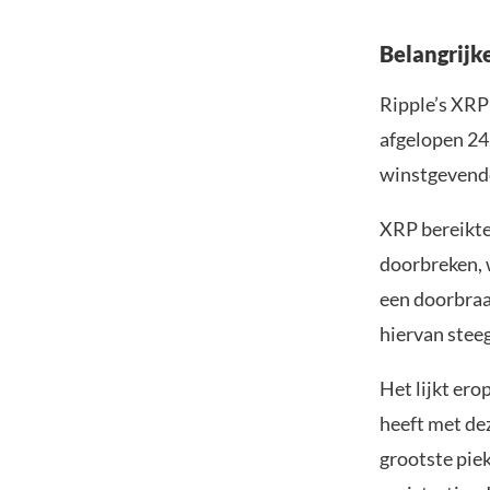
Belangrijk
Ripple’s XRP
afgelopen 24
winstgevende
XRP bereikte 
doorbreken, 
een doorbraa
hiervan stee
Het lijkt ero
heeft met dez
grootste piek