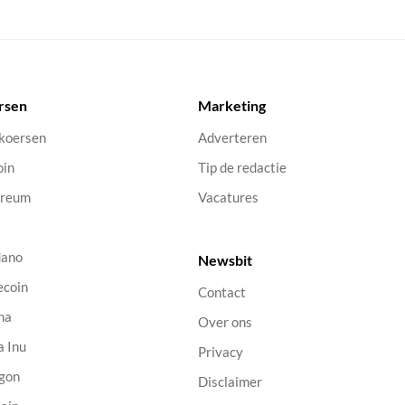
rsen
Marketing
 koersen
Adverteren
oin
Tip de redactie
ereum
Vacatures
dano
Newsbit
ecoin
Contact
na
Over ons
a Inu
Privacy
gon
Disclaimer