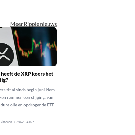
Meer Ripple nieuws
heeft de XRP koers het
tig?
s zit al sinds begin juni klem.
ken remmen een stijging: van
t dure olie en opdrogende ETF-
Gisteren 3:52u
2 – 4 min