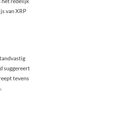
 het redelijk
ijs van XRP
standvastig
nd suggereert
reept tevens
.