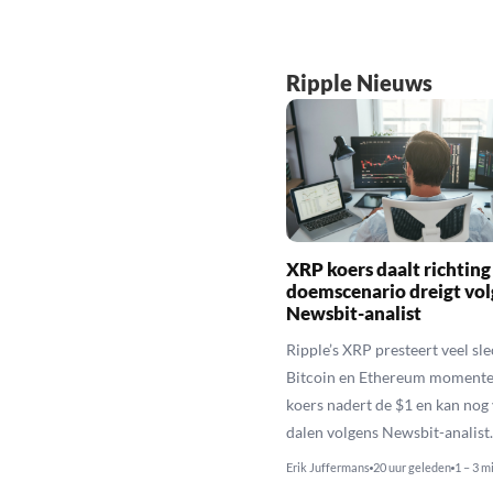
Ripple Nieuws
XRP koers daalt richting
doemscenario dreigt vol
Newsbit-analist
Ripple’s XRP presteert veel sl
Bitcoin en Ethereum momente
koers nadert de $1 en kan nog
dalen volgens Newsbit-analist.
Erik Juffermans
20 uur geleden
1 – 3 m