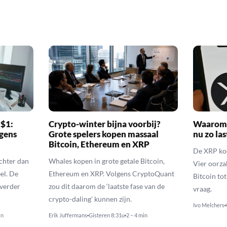
 $1:
Crypto-winter bijna voorbij?
Waarom 
gens
Grote spelers kopen massaal
nu zo las
Bitcoin, Ethereum en XRP
De XRP koer
echter dan
Whales kopen in grote getale Bitcoin,
Vier oorza
el. De
Ethereum en XRP. Volgens CryptoQuant
Bitcoin to
 verder
zou dit daarom de ‘laatste fase van de
vraag.
crypto-daling’ kunnen zijn.
Ivo Melchers
in
Erik Juffermans
Gisteren 8:31u
2 – 4 min