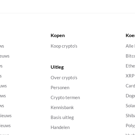
Kopen
Koe
uws
Koop crypto’s
Alle
ieuws
Bitc
ws
Eth
Uitleg
s
XRP
Over crypto’s
euws
Car
Personen
uws
Dog
Crypto termen
uws
Sola
Kennisbank
nieuws
Shib
Basis uitleg
nieuws
Poly
Handelen