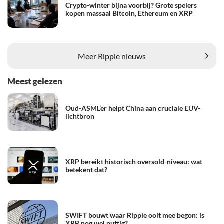
Crypto-winter bijna voorbij? Grote spelers
kopen massaal Bitcoin, Ethereum en XRP
Meer Ripple nieuws
Meest gelezen
Oud-ASML’er helpt China aan cruciale EUV-
lichtbron
XRP bereikt historisch oversold-niveau: wat
betekent dat?
SWIFT bouwt waar Ripple ooit mee begon: is
XRP nog wel nuttig?