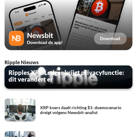
Ripple Nieuws
Ripples XRP Ledger krijgt privacyfunctie:
dit verandert er
XRP koers daalt richting $1: doemscenario
dreigt volgens Newsbit-analist