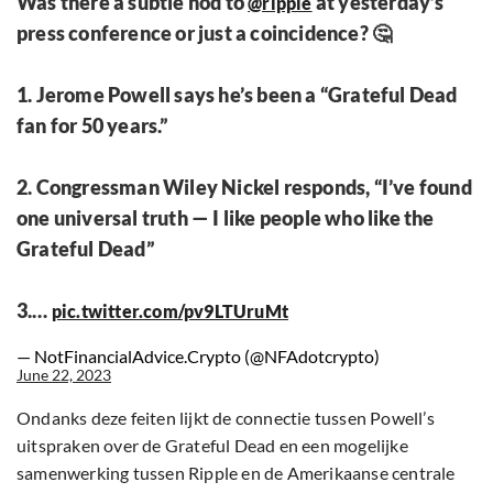
Was there a subtle nod to
at yesterday’s
@ripple
press conference or just a coincidence? 🤔
1. Jerome Powell says he’s been a “Grateful Dead
fan for 50 years.”
2. Congressman Wiley Nickel responds, “I’ve found
one universal truth — I like people who like the
Grateful Dead”
3.…
pic.twitter.com/pv9LTUruMt
— NotFinancialAdvice.Crypto (@NFAdotcrypto)
June 22, 2023
Ondanks deze feiten lijkt de connectie tussen Powell’s
uitspraken over de Grateful Dead en een mogelijke
samenwerking tussen Ripple en de Amerikaanse centrale