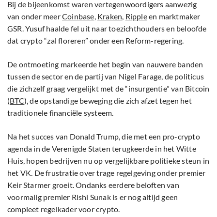
Bij de bijeenkomst waren vertegenwoordigers aanwezig
van onder meer
Coinbase
,
Kraken
,
Ripple
en marktmaker
GSR. Yusuf haalde fel uit naar toezichthouders en beloofde
dat crypto “zal floreren” onder een Reform-regering.
De ontmoeting markeerde het begin van nauwere banden
tussen de sector en de partij van Nigel Farage, de politicus
die zichzelf graag vergelijkt met de “insurgentie” van Bitcoin
(
BTC
), de opstandige beweging die zich afzet tegen het
traditionele financiële systeem.
Na het succes van Donald Trump, die met een pro-crypto
agenda in de Verenigde Staten terugkeerde in het Witte
Huis, hopen bedrijven nu op vergelijkbare politieke steun in
het VK. De frustratie over trage regelgeving onder premier
Keir Starmer groeit. Ondanks eerdere beloften van
voormalig premier Rishi Sunak is er nog altijd geen
compleet regelkader voor crypto.